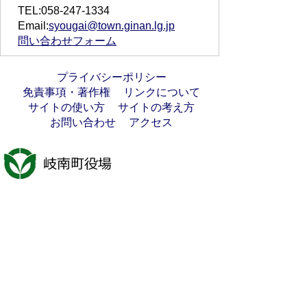
TEL:058-247-1334
Email:
syougai@town.ginan.lg.jp
問い合わせフォーム
プライバシーポリシー
免責事項・著作権
リンクについて
サイトの使い方
サイトの考え方
お問い合わせ
アクセス
〒501-6197
岐阜県羽島郡岐南町八剣7丁目107番地
代表電話番号：058-247-1331
FAX番号：058-247-9904
開庁時間：月曜日～金曜日(祝日を除く)
9時00分～16時45分
法人番号:7000020213021