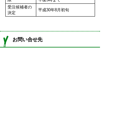
受注候補者の
平成30年8月初旬
決定
お問い合せ先
企画広報課
TEL:058-247-1335
Email:
kikaku@town.ginan.lg.jp
問い合わせフォーム
プライバシーポリシー
免責事項・著作権
リンクについて
サイトの使い方
サイトの考え方
お問い合わせ
アクセス