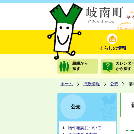
くらしの情報
組織から
カレンダ
探す
から探す
ホーム
行政情報
公売
落
公売
物件確認について