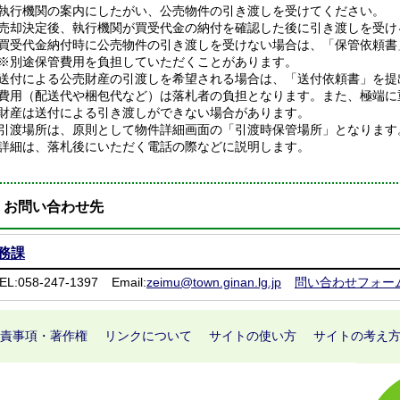
執行機関の案内にしたがい、公売物件の引き渡しを受けてください。
売却決定後、執行機関が買受代金の納付を確認した後に引き渡しを受け
買受代金納付時に公売物件の引き渡しを受けない場合は、「保管依頼書
※別途保管費用を負担していただくことがあります。
送付による公売財産の引渡しを希望される場合は、「送付依頼書」を提
費用（配送代や梱包代など）は落札者の負担となります。また、極端に
財産は送付による引き渡しができない場合があります。
引渡場所は、原則として物件詳細画面の「引渡時保管場所」となります
詳細は、落札後にいただく電話の際などに説明します。
お問い合わせ先
務課
EL:058-247-1397
Email:
zeimu@town.ginan.lg.jp
問い合わせフォー
責事項・著作権
リンクについて
サイトの使い方
サイトの考え