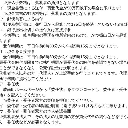
※振込手数料は、落札者の負担となります。
イ．現金書留による送付（買受代金が50万円以下の場合に限ります）
※現金書留の郵送料等は、落札者の負担となります。
ウ．郵便為替による納付
郵便為替証書は、発行日から起算して175日を経過していないものに
エ．銀行振出小切手の送付又は直接持参
小切手は、岐阜県内の手形交換所管内のもので、かつ振出日から起算
ります。
受付時間は、平日午前8時30分から午後5時15分までとなります。
オ．現金を直接持参
受付時間は、平日午前8時30分から午後5時15分までとなります。
買受代金納付期限までに執行機関が買受代金の納付を確認できない場合
ことができなくなり、公売保証金は没収されます。
落札者本人以外の方（代理人）が上記手続を行うこともできます。代理
執行機関に提出してください。
ア．委任状
岐南町ホームページから「委任状」をダウンロードし、委任者・受任
地）を記入してください。
※委任者・受任者双方の実印を押印してください。
イ．委任者・受任者の印鑑証明書（発行後3ヶ月以内のものに限ります
ウ．委任者・受任者双方の本人確認書面
※落札者が法人で、その法人の従業員の方が買受代金の納付などを行う
り、委任状などが必要となります。