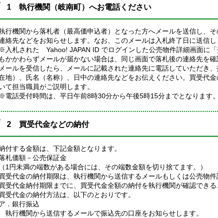
1 執行機関（岐南町）へお電話ください
執行機関から落札者（最高価申込者）となった方へメールを送信し、そ
連絡先などをお知らせします。なお、このメールは入札終了日に送信し
※入札された Yahoo! JAPAN ID でログインした公売物件詳細画
もかかわらずメールが届かない場合は、同じ画面で落札後の連絡先を確
メールを受信したら、メールに記載された連絡先に電話していただき、
在地）、氏名（名称）、日中の連絡先などをお伝えください。買受代金
いて担当職員がご説明します。
※電話受付時間は、平日午前8時30分から午後5時15分までとなります
2 買受代金などの納付
納付する金額は、下記金額となります。
落札価額－公売保証金
（1円未満の端数がある場合には、その端数金額を切り捨てます。）
買受代金の納付期限は、執行機関から送信するメールもしくは公売物件
買受代金納付期限までに、買受代金全額の納付を執行機関が確認できる
買受代金の納付方法は、以下のとおりです。
ア．銀行振込
執行機関から送信するメールで振込先の口座をお知らせします。