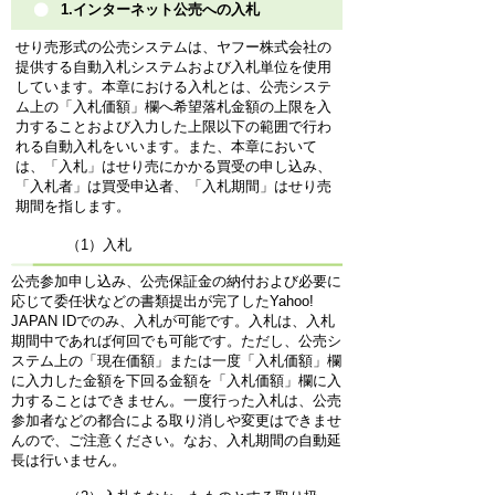
1.インターネット公売への入札
せり売形式の公売システムは、ヤフー株式会社の
提供する自動入札システムおよび入札単位を使用
しています。本章における入札とは、公売システ
ム上の「入札価額」欄へ希望落札金額の上限を入
力することおよび入力した上限以下の範囲で行わ
れる自動入札をいいます。また、本章において
は、「入札」はせり売にかかる買受の申し込み、
「入札者」は買受申込者、「入札期間」はせり売
期間を指します。
（1）入札
公売参加申し込み、公売保証金の納付および必要に
応じて委任状などの書類提出が完了したYahoo!
JAPAN IDでのみ、入札が可能です。入札は、入札
期間中であれば何回でも可能です。ただし、公売シ
ステム上の「現在価額」または一度「入札価額」欄
に入力した金額を下回る金額を「入札価額」欄に入
力することはできません。一度行った入札は、公売
参加者などの都合による取り消しや変更はできませ
んので、ご注意ください。なお、入札期間の自動延
長は行いません。