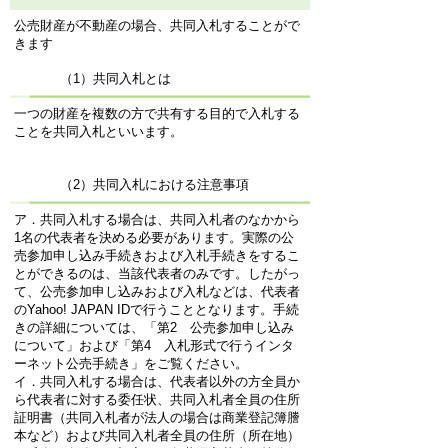
公売財産が不動産の場合、共同入札することがで
きます
（1）共同入札とは
一つの財産を複数の方で共有する目的で入札する
ことを共同入札といいます。
（2）共同入札における注意事項
ア．共同入札する場合は、共同入札者のなかから
1名の代表者を決める必要があります。実際の公
売参加申し込み手続きおよび入札手続きをするこ
とができるのは、当該代表者のみです。したがっ
て、公売参加申し込みおよび入札などは、代表者
のYahoo! JAPAN IDで行うこととなります。手続
きの詳細については、「第2 公売参加申し込み
について」および「第4 入札形式で行うインタ
ーネット公売手続き」をご覧ください。
イ．共同入札する場合は、代表者以外の方全員か
ら代表者に対する委任状、共同入札者全員の住所
証明書（共同入札者が法人の場合は商業登記簿謄
本など）および共同入札者全員の住所（所在地）