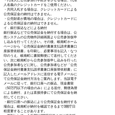
・代理人に公売参加の手続きをさせる場合、代理
人名義のクレジットカードをご使用ください。
・共同入札する場合は、クレジットカードによる
公売保証金の納付はできません。
・公売財産が農地の場合は、クレジットカードに
よる公売保証金の納付はできません。
イ．銀行振込などによる納付
銀行振込などで公売保証金を納付する場合は、公
売システムの公売物件詳細画面より公売参加仮申
し込みを行ってください。その後、岐南町ホーム
ページから「公売保証金納付書兼支払請求書兼口
座振替依頼書」を印刷し、必要事項を記入・なつ
印のうえ、岐南町に書留郵便にて送付してくださ
い。次に岐南町から公売参加仮申し込みを行った
公売参加者などに対し、公売参加者などが「公売
保証金納付書兼支払請求書兼口座振替依頼書」に
記入したメールアドレスに送信する電子メールに
て公売保証金納付方法をご案内します。当該電子
メールに従って、銀行口座への振込、現金書留
（50万円以下の場合のみ）による送付、郵便為替
による納付、または直接持参にて公売保証金を納
付してください。
・銀行口座への振込により公売保証金を納付する
場合は、岐南町が納付を確認できるまで3開庁日
程度要することがあります。