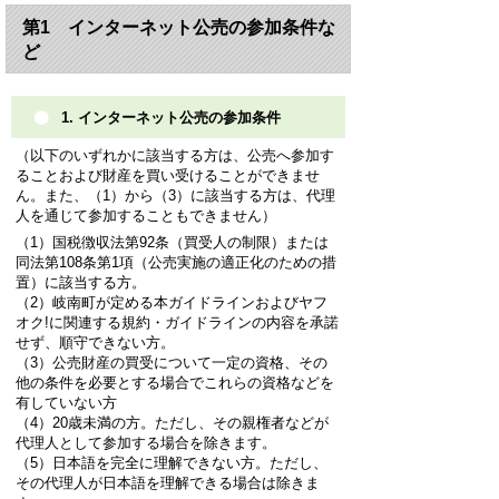
第1 インターネット公売の参加条件な
ど
1. インターネット公売の参加条件
（以下のいずれかに該当する方は、公売へ参加す
ることおよび財産を買い受けることができませ
ん。また、（1）から（3）に該当する方は、代理
人を通じて参加することもできません）
（1）国税徴収法第92条（買受人の制限）または
同法第108条第1項（公売実施の適正化のための措
置）に該当する方。
（2）岐南町が定める本ガイドラインおよびヤフ
オク!に関連する規約・ガイドラインの内容を承諾
せず、順守できない方。
（3）公売財産の買受について一定の資格、その
他の条件を必要とする場合でこれらの資格などを
有していない方
（4）20歳未満の方。ただし、その親権者などが
代理人として参加する場合を除きます。
（5）日本語を完全に理解できない方。ただし、
その代理人が日本語を理解できる場合は除きま