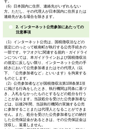
す。
（6）日本国内に住所、連絡先がいずれもない
方。ただし、その代理人が日本国内に住所または
連絡先がある場合を除きます。
2. インターネット公売参加にあたっての
注意事項
（1）インターネット公売は、国税徴収法などの
規定にのっとって岐南町が執行する公売手続きの
一部です。ヤフオク!に関連する規約・ガイドライ
ンについては、本ガイドラインおよび国税徴収法
の規定に反しない限り、インターネット公売の手
続きにおいて公売参加者またはその代理人（以
下、「公売参加者など」といいます）を拘束する
ものとします。
（2）公売参加者などが国税徴収法第108条第1項
に掲げる行為をしたとき、執行機関は同条に基づ
き、入札をなかったものとするなどの処分を行う
ことがあります。当該処分を受けた公売参加者な
どは、以後2年間、当該執行機関の実施する公売
に参加することまたは代理人となることができま
せん。また、処分を受けた公売参加者などの納付
した公売保証金があるときは、その公売保証金は
没収し、返還しません。