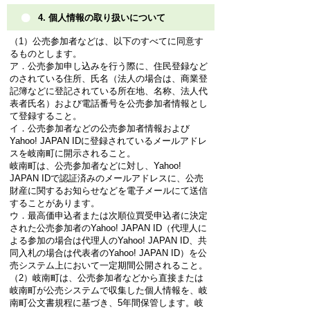
4. 個人情報の取り扱いについて
（1）公売参加者などは、以下のすべてに同意す
るものとします。
ア．公売参加申し込みを行う際に、住民登録など
のされている住所、氏名（法人の場合は、商業登
記簿などに登記されている所在地、名称、法人代
表者氏名）および電話番号を公売参加者情報とし
て登録すること。
イ．公売参加者などの公売参加者情報および
Yahoo! JAPAN IDに登録されているメールアドレ
スを岐南町に開示されること。
岐南町は、公売参加者などに対し、Yahoo!
JAPAN IDで認証済みのメールアドレスに、公売
財産に関するお知らせなどを電子メールにて送信
することがあります。
ウ．最高価申込者または次順位買受申込者に決定
された公売参加者のYahoo! JAPAN ID（代理人に
よる参加の場合は代理人のYahoo! JAPAN ID、共
同入札の場合は代表者のYahoo! JAPAN ID）を公
売システム上において一定期間公開されること。
（2）岐南町は、公売参加者などから直接または
岐南町が公売システムで収集した個人情報を、岐
南町公文書規程に基づき、5年間保管します。岐