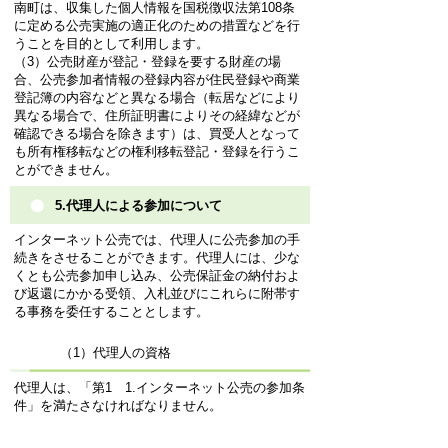
南町は、収集した個人情報を国税徴収法第108条
に定める公売実施の適正化のための措置などを行
うことを目的として利用します。
（3）公売財産が登記・登録を要する財産の場
合、公売参加者情報の登録内容が住民登録や商業
登記簿の内容などと異なる場合（転居などにより
異なる場合で、住所証明書によりその経緯などが
確認できる場合を除きます）は、買受人となって
も所有権移転などの権利移転登記・登録を行うこ
とができません。
5.代理人による参加について
インターネット公売では、代理人に公売参加の手
続きをさせることができます。代理人には、少な
くとも公売参加申し込み、公売保証金の納付およ
び返還にかかる受領、入札並びにこれらに附帯す
る事務を委任することとします。
（1）代理人の資格
代理人は、「第1 1.インターネット公売の参加条
件」を満たさなければなりません。