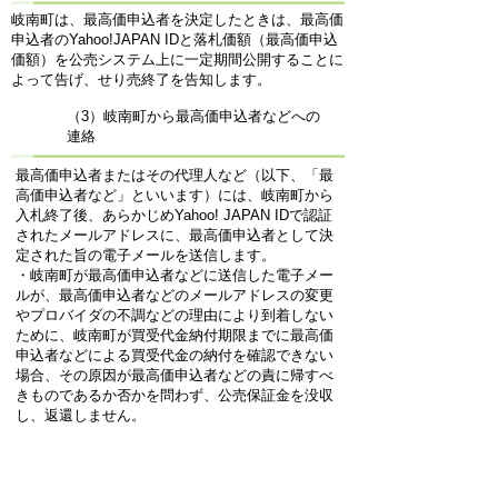
岐南町は、最高価申込者を決定したときは、最高価
申込者のYahoo!JAPAN IDと落札価額（最高価申込
価額）を公売システム上に一定期間公開することに
よって告げ、せり売終了を告知します。
（3）岐南町から最高価申込者などへの
連絡
最高価申込者またはその代理人など（以下、「最
高価申込者など」といいます）には、岐南町から
入札終了後、あらかじめYahoo! JAPAN IDで認証
されたメールアドレスに、最高価申込者として決
定された旨の電子メールを送信します。
・岐南町が最高価申込者などに送信した電子メー
ルが、最高価申込者などのメールアドレスの変更
やプロバイダの不調などの理由により到着しない
ために、岐南町が買受代金納付期限までに最高価
申込者などによる買受代金の納付を確認できない
場合、その原因が最高価申込者などの責に帰すべ
きものであるか否かを問わず、公売保証金を没収
し、返還しません。
・当該電子メールに表示されている整理番号は、
岐南町に連絡する際や岐南町に書類を提出する際
などに必要となります。