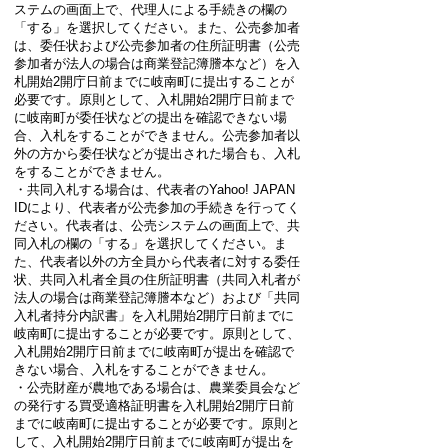
ステムの画面上で、代理人による手続きの欄の
「する」を選択してください。また、公売参加者
は、委任状および公売参加者の住所証明書（公売
参加者が法人の場合は商業登記簿謄本など）を入
札開始2開庁日前までに岐南町に提出することが
必要です。原則として、入札開始2開庁日前まで
に岐南町が委任状などの提出を確認できない場
合、入札をすることができません。公売参加者以
外の方から委任状などが提出された場合も、入札
をすることができません。
・共同入札する場合は、代表者のYahoo! JAPAN
IDにより、代表者が公売参加の手続きを行ってく
ださい。代表者は、公売システムの画面上で、共
同入札の欄の「する」を選択してください。ま
た、代表者以外の方全員から代表者に対する委任
状、共同入札者全員の住所証明書（共同入札者が
法人の場合は商業登記簿謄本など）および「共同
入札者持分内訳書」を入札開始2開庁日前までに
岐南町に提出することが必要です。原則として、
入札開始2開庁日前までに岐南町が提出を確認で
きない場合、入札をすることができません。
・公売財産が農地である場合は、農業委員会など
の発行する買受適格証明書を入札開始2開庁日前
までに岐南町に提出することが必要です。原則と
して、入札開始2開庁日前までに岐南町が提出を