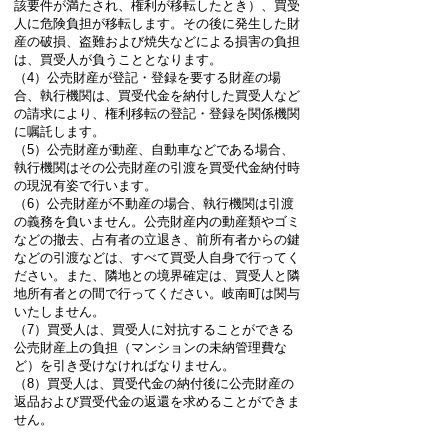
該要件が満たされ、権利が移転したとき）、買受
人に危険負担が移転します。その後に発生した財
産の破損、盗難および焼失などによる損害の負担
は、買受人が負うこととなります。
（4）公売財産が登記・登録を要する財産の場
合、執行機関は、買受代金を納付した買受人など
の請求により、権利移転の登記・登録を関係機関
に嘱託します。
（5）公売財産が動産、自動車などである場合、
執行機関はその公売財産の引渡を買受代金納付時
の現況有姿で行います。
（6）公売財産が不動産の場合、執行機関は引渡
の義務を負いません。公売財産内の動産類やゴミ
などの撤去、占有者の立退き、前所有者からの鍵
などの引渡などは、すべて買受人自身で行ってく
ださい。また、隣地との境界確定は、買受人と隣
地所有者との間で行ってください。岐南町は関与
いたしません。
（7）買受人は、買受人に対抗することができる
公売財産上の負担（マンションの未納管理費な
ど）を引き受けなければなりません。
（8）買受人は、買受代金の納付後に公売財産の
返品および買受代金の返還を求めることができま
せん。