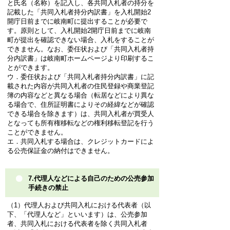
と氏名（名称）を記入し、各共同入札者の持分を
記載した「共同入札者持分内訳書」を入札開始2
開庁日前までに岐南町に提出することが必要で
す。原則として、入札開始2開庁日前までに岐南
町が提出を確認できない場合、入札をすることが
できません。なお、委任状および「共同入札者持
分内訳書」は岐南町ホームページより印刷するこ
とができます。
ウ．委任状および「共同入札者持分内訳書」に記
載された内容が共同入札者の住民登録や商業登記
簿の内容などと異なる場合（転居などにより異な
る場合で、住所証明書によりその経緯などが確認
できる場合を除きます）は、共同入札者が買受人
となっても所有権移転などの権利移転登記を行う
ことができません。
エ．共同入札する場合は、クレジットカードによ
る公売保証金の納付はできません。
7.代理人などによる自己のための公売参加
手続きの禁止
（1）代理人および共同入札における代表者（以
下、「代理人など」といいます）は、公売参加
者、共同入札における代表者を除く共同入札者