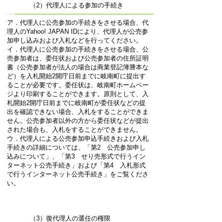
（2）代理人による参加の手続き
ア．代理人に公売参加の手続きをさせる場合、代
理人のYahoo! JAPAN IDにより、代理人が公売参
加申し込みおよび入札などを行ってください。
イ．代理人に公売参加の手続きをさせる場合、公
売参加者は、委任状および公売参加者の住所証明
書（公売参加者が法人の場合は商業登記簿謄本な
ど）を入札開始2開庁日前までに岐南町に提出す
ることが必要です。委任状は、岐南町ホームペー
ジより印刷することができます。原則として、入
札開始2開庁日前までに岐南町が委任状などの提
出を確認できない場合、入札をすることができま
せん。公売参加者以外の方から委任状などが提出
された場合も、入札をすることができません。
ウ．代理人による公売参加申込手続きおよび入札
手続きの詳細については、「第2 公売参加申し
込みについて」、「第3 せり売形式で行うイン
ターネット公売手続き」および「第4 入札形式
で行うインターネット公売手続き」をご覧くださ
い。
（3）復代理人の選任の権限