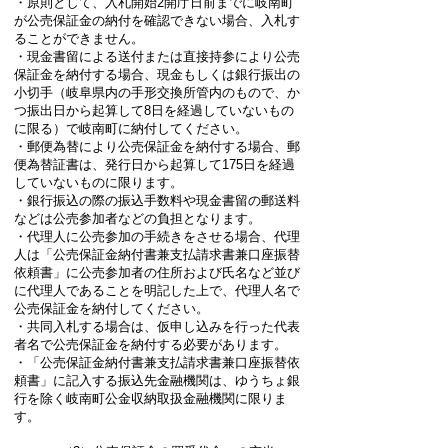
・原則として、入札開始2開庁日前までに岐南町
が公売保証金の納付を確認できない場合、入札す
ることができません。
・現金書留による送付または直接持参により公売
保証金を納付する場合、現金もしくは銀行振出の
小切手（岐阜県内の手形交換所管内のもので、か
つ振出日から起算して8日を経過していないもの
に限る）で岐南町に納付してください。
・郵便為替により公売保証金を納付する場合、郵
便為替証書は、発行日から起算して175日を経過
していないものに限ります。
・銀行振込の際の振込手数料や現金書留の郵送料
などは公売参加者などの負担となります。
・代理人に公売参加の手続きをさせる場合、代理
人は「公売保証金納付書兼支払請求書兼口座振替
依頼書」に公売参加者の住所および氏名など並び
に代理人であることを明記した上で、代理人名で
公売保証金を納付してください。
・共同入札する場合は、仮申し込みを行った代表
者名で公売保証金を納付する必要があります。
・「公売保証金納付書兼支払請求書兼口座振替依
頼書」に記入する振込先金融機関は、ゆうちょ銀
行を除く岐南町公金収納取扱金融機関に限りま
す。