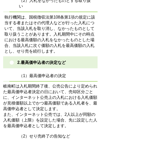
（2）入札をなかったものとする取り扱
い
執行機関は、国税徴収法第108条第1項の規定に該
当する者またはその代理人などが行った入札につ
いて、当該入札を取り消し、なかったものとして
取り扱うことがあります。入札期間中にその時点
における最高価額の入札をなかったものとした場
合、当該入札に次ぐ価額の入札を最高価額の入札
とし、せり売を続行します。
2.最高価申込者の決定など
（1）最高価申込者の決定
岐南町は入札期間終了後、公売公告により定められ
た最高価申込者決定の日において、売却区分ごと
に、インターネット公売上の入札における入札価額
が見積価額以上でかつ最高価額である入札者を、最
高価申込者として決定します。
また、インターネット公売では、2人以上が同額の
入札価額（上限）を設定した場合、先に設定した人
を最高価申込者として決定します。
（2）せり売終了の告知など