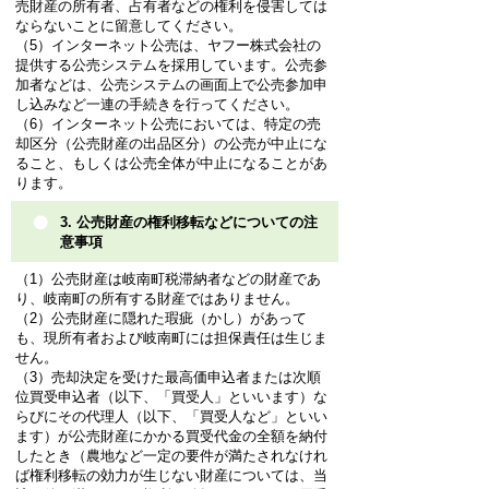
売財産の所有者、占有者などの権利を侵害しては
ならないことに留意してください。
（5）インターネット公売は、ヤフー株式会社の
提供する公売システムを採用しています。公売参
加者などは、公売システムの画面上で公売参加申
し込みなど一連の手続きを行ってください。
（6）インターネット公売においては、特定の売
却区分（公売財産の出品区分）の公売が中止にな
ること、もしくは公売全体が中止になることがあ
ります。
3. 公売財産の権利移転などについての注
意事項
（1）公売財産は岐南町税滞納者などの財産であ
り、岐南町の所有する財産ではありません。
（2）公売財産に隠れた瑕疵（かし）があって
も、現所有者および岐南町には担保責任は生じま
せん。
（3）売却決定を受けた最高価申込者または次順
位買受申込者（以下、「買受人」といいます）な
らびにその代理人（以下、「買受人など」といい
ます）が公売財産にかかる買受代金の全額を納付
したとき（農地など一定の要件が満たされなけれ
ば権利移転の効力が生じない財産については、当