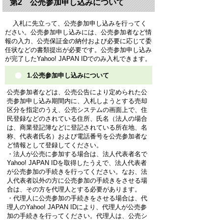
第2 公売参加申し込みについて
入札に先立って、公売参加申し込みを行ってく
ださい。公売参加申し込みには、公売参加者など情
報の入力、公売保証金の納付および必要に応じて委
任状などの書類提出が必要です。公売参加申し込み
が完了したYahoo! JAPAN IDでのみ入札できます。
1.公売参加申し込みについて
公売参加者などは、公売公告により定められた公
売参加申し込み期間内に、入札しようとする売却
区分を指定のうえ、公売システムの画面上で、住
民登録などのされている住所、氏名（法人の場合
は、商業登記簿などに登記されている所在地、名
称、代表者氏名）および電話番号を公売参加者な
ど情報として登録してください。
・法人が公売に参加する場合は、法人代表者名で
Yahoo! JAPAN IDを取得したうえで、法人代表者
が公売参加の手続きを行ってください。なお、法
人代表者以外の方に公売参加の手続きをさせる場
合は、その方を代理人とする必要があります。
・代理人に公売参加の手続きをさせる場合は、代
理人のYahoo! JAPAN IDにより、代理人が公売参
加の手続きを行ってください。代理人は、公売シ