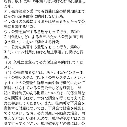
なお、以下は第108条第1項に掲げる行為に該当し
ます。
ア．売却決定を受けても買受代金の納付期限まで
にその代金を故意に納付しない行為。
イ．偽りの名義によりまたは第三者をかたって公
売に参加する行為。
ウ．公売を妨害する意思をもって行う、第1の
7「代理人などによる自己のための公売参加手続
きの禁止」において禁止する行為。
エ．公売を妨害する意思をもって行う、第6の
3「システム利用における禁止事項」に掲げる行
為。
（3）入札に先立って公売保証金を納付してくだ
さい。
（4）公売参加者などは、あらかじめインターネ
ット公売システム（以下「公売システム」といい
ます）上の公売物件詳細画面や執行機関において
閲覧に供されている公売公告などを確認し、登
記・登録制度のある財産については、関係公簿な
どを閲覧するほか、十分な調査を行ったうえで公
売に参加してください。また、岐南町が下見会を
実施する財産については、下見会で財産を確認し
てください。なお、公売財産が不動産の場合、内
覧会などは行いませんので、現地確認などはご自
身で行ってください。現地確認などの際には、公