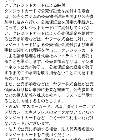
ア．クレジットカードによる納付
クレジットカードで公売保証金を納付する場合
は、公売システムの公売物件詳細画面より公売参
加申し込みを行い、公売保証金を所定の手続きに
従って、クレジットカードにて納付してくださ
い。クレジットカードにより公売保証金を納付す
る公売参加者などは、ヤフー株式会社に対し、ク
レジットカードによる公売保証金納付および返還
事務に関する代理権を付与し、クレジットカード
による請求処理を株式会社ネットラストに委託す
ることを承諾します。公売参加者などは、インタ
ーネット公売が終了し、公売保証金の返還が終了
するまでこの承諾を取り消せないことに同意する
ものとします。
また、公売参加者などは、ヤフー株式会社が公売
保証金取り扱い事務に必要な範囲で、公売参加者
などの個人情報を株式会社ネットラストに開示す
ることに同意するものとします。
・VISA、マスターカード、JCB、ダイナース、ア
メリカン・エキスプレスのマークがついていない
クレジットカードなど、ごく一部ご利用いただけ
ないカードがございます。
・法人で公売に参加する場合、法人代表者名義の
クレジットカードをご使用ください。