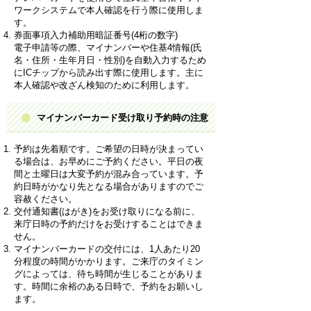
ワークシステムで本人確認を行う際に使用しま
す。
券面事項入力補助用暗証番号(4桁の数字)
電子申請等の際、マイナンバーや住基4情報(氏
名・住所・生年月日・性別)を自動入力するため
にICチップから読み出す際に使用します。主に
本人確認や改ざん検知のために利用します。
マイナンバーカード受け取り予約時の注意
予約は先着順です。ご希望の日時が決まってい
る場合は、お早めにご予約ください。平日の夜
間と土曜日は大変予約が混み合っています。予
約日時がかなり先となる場合がありますのでご
容赦ください。
交付通知書(はがき)をお受け取りになる前に、
来庁日時の予約だけをお受けすることはできま
せん。
マイナンバーカードの交付には、1人あたり20
分程度の時間がかかります。ご来庁のタイミン
グによっては、待ち時間が生じることがありま
す。時間に余裕のある日時で、予約をお願いし
ます。