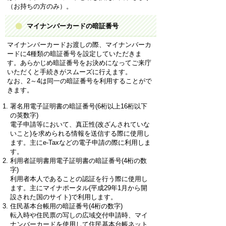
（お持ちの方のみ）。
マイナンバーカードの暗証番号
マイナンバーカードお渡しの際、マイナンバーカ
ードに4種類の暗証番号を設定していただきま
す。あらかじめ暗証番号をお決めになってご来庁
いただくと手続きがスムーズに行えます。
なお、2～4は同一の暗証番号を利用することがで
きます。
署名用電子証明書の暗証番号(6桁以上16桁以下
の英数字)
電子申請等において、真正性(改ざんされていな
いこと)を求められる情報を送信する際に使用し
ます。主にe-Taxなどの電子申請の際に利用しま
す。
利用者証明書用電子証明書の暗証番号(4桁の数
字)
利用者本人であることの認証を行う際に使用し
ます。主にマイナポータル(平成29年1月から開
設された国のサイト)で利用します。
住民基本台帳用の暗証番号(4桁の数字)
転入時や住民票の写しの広域交付申請時、マイ
ナンバーカードを使用して住民基本台帳ネット