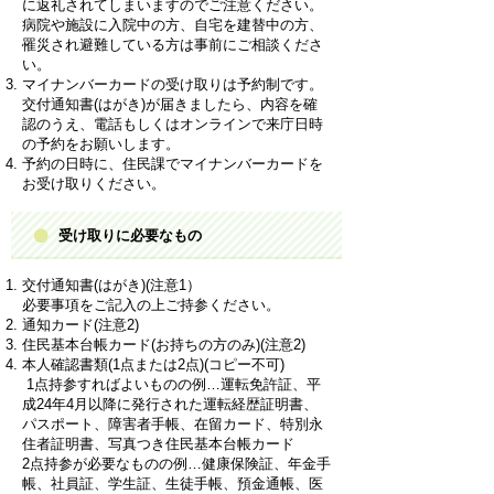
に返礼されてしまいますのでご注意ください。
病院や施設に入院中の方、自宅を建替中の方、
罹災され避難している方は事前にご相談くださ
い。
マイナンバーカードの受け取りは予約制です。
交付通知書(はがき)が届きましたら、内容を確
認のうえ、電話もしくはオンラインで来庁日時
の予約をお願いします。
予約の日時に、住民課でマイナンバーカードを
お受け取りください。
受け取りに必要なもの
交付通知書(はがき)(注意1）
必要事項をご記入の上ご持参ください。
通知カード(注意2)
住民基本台帳カード(お持ちの方のみ)(注意2)
本人確認書類(1点または2点)(コピー不可)
1点持参すればよいものの例…運転免許証、平
成24年4月以降に発行された運転経歴証明書、
パスポート、障害者手帳、在留カード、特別永
住者証明書、写真つき住民基本台帳カード
2点持参が必要なものの例…健康保険証、年金手
帳、社員証、学生証、生徒手帳、預金通帳、医