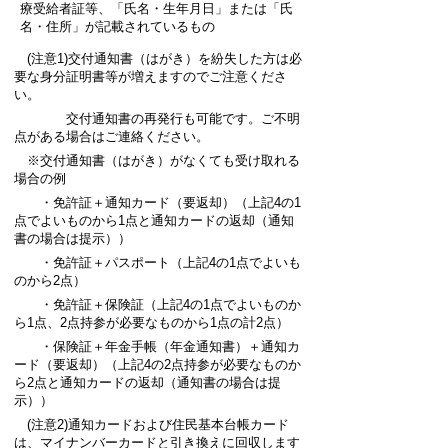
療受給者証等、「氏名・生年月日」または「氏
名・住所」が記載されているもの
(注意1)交付通知書（はがき）を紛失した方は必
要な身分証明書等が増えますのでご注意くださ
い。
交付通知書の再発行も可能です。ご不明
点がある場合はご連絡ください。
※交付通知書（はがき）がなくても受け取れる
場合の例
・免許証＋通知カード（要返却）（上記4の1
点でよいものから1点と通知カードの返却（通知
書の場合は提示））
・免許証＋パスポート（上記4の1点でよいも
のから2点）
・免許証＋保険証（上記4の1点でよいものか
ら1点、2点持参が必要なものから1点の計2点）
・保険証＋年金手帳（年金通知書）＋通知カ
ード（要返却）（上記4の2点持参が必要なものか
ら2点と通知カードの返却（通知書の場合は提
示））
(注意2)通知カードおよび住民基本台帳カード
は、マイナンバーカードと引き換えに回収します