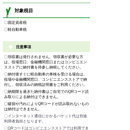
対象税目
〇固定資産税
〇軽自動車税
注意事項
〇領収書は発行されません。領収書が必要な方
は、役場窓口、金融機関窓口またはコンビニエン
スストアに納付書を持参し納税してください。
〇納付後すぐに軽自動車の車検を受ける場合は、
役場や金融機関窓口、コンビニエンスストアで納
付し、領収済みの納税証明書をご利用ください。
〇納期限を過ぎた納付書はご自宅でのQRコード読
み取りによる納付はできません。
〇破損や汚れによりQRコードが読み取れないもの
は納付はできません。
〇インターネット通信にかかるパケット代は別途
利用者負担となります。
〇QRコードはコンビニエンスストアでは利用でき