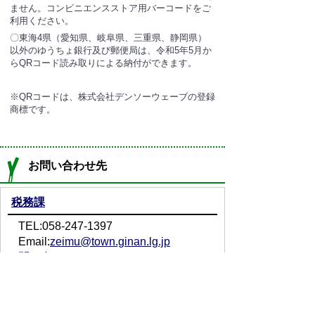
ません。コンビニエンスストア用バーコードをご
利用ください。
〇東海4県（愛知県、岐阜県、三重県、静岡県）
以外の
ゆうちょ銀行及び郵便局は、令和5年5月か
らQRコード読み取りによる納付ができます
。
※QRコードは、株式会社デンソーウェーブの登録
商標です。
お問い合わせ先
税務課
TEL:058-247-1397
Email:
zeimu@town.ginan.lg.jp
問い合わせフォーム
プライバシーポリシー
免責事項・著作権
リンクについて