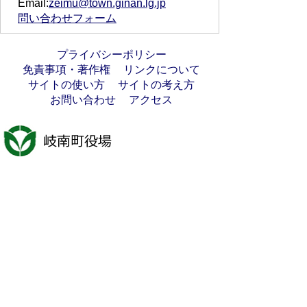
Email:
zeimu@town.ginan.lg.jp
問い合わせフォーム
プライバシーポリシー
免責事項・著作権
リンクについて
サイトの使い方
サイトの考え方
お問い合わせ
アクセス
〒501-6197
岐阜県羽島郡岐南町八剣7丁目107番地
代表電話番号：058-247-1331
FAX番号：058-247-9904
開庁時間：月曜日～金曜日(祝日を除く)
9時00分～16時45分
法人番号:7000020213021
岐南町へのアクセス