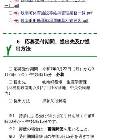
ー）.pdf
〇
岐南町体育施設等維持管理業務一覧.pdf
〇
岐南町町民運動場周囲草刈範囲図.pdf
6 応募受付期間、提出先及び提
出方法
〇 応募受付期間 令和7年9月22日（月）から9
月26日（金）午後5時15分
必着
〇 提出先 岐南町役場 生涯学習課
（羽島郡岐南町八剣7丁目107番地 中央公民館
内）
〇 提出方法 持参又は郵送
※1 持参による受け付けは閉庁日を除く午前8
時30分から午後5時15分です。
※2 郵便の場合は、
書留郵便
を用いること。
※3 受付期間最終日の午後5時15分を過ぎて役