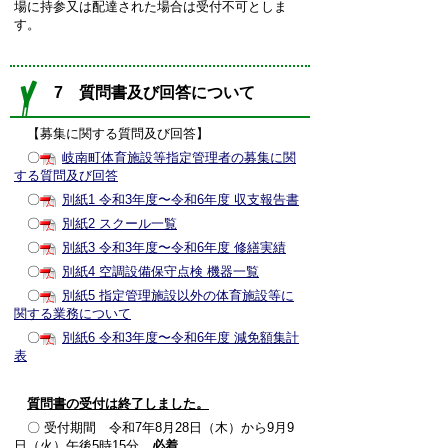
場に持参又は配達された場合は受付不可としま
す。
7 質問書及び回答について
【募集に関する質問及び回答】
〇
岐南町体育施設等指定管理者の募集に関
する質問及び回答
〇
別紙1 令和3年度〜令和6年度 収支報告書
〇
別紙2 スクール一覧
〇
別紙3 令和3年度〜令和6年度 修繕実績
〇
別紙4 空調設備保守点検 機器一覧
〇
別紙5 指定管理施設以外の体育施設等に
関する業務について
〇
別紙6 令和3年度〜令和6年度 減免額集計
表
質問書の受付は終了しました。
〇 受付期間 令和7年8月28日（木）から9月9
日（火）午後5時15分
必着