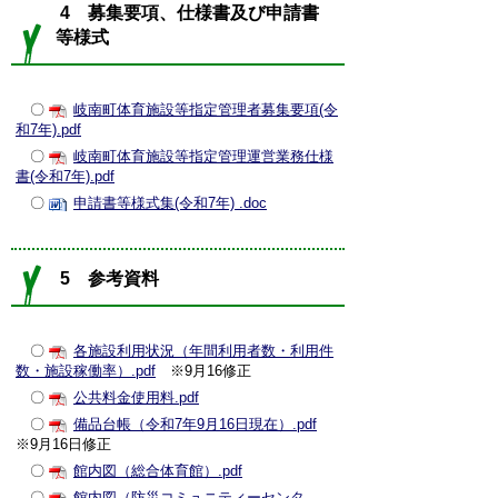
4 募集要項、仕様書及び申請書
等様式
〇
岐南町体育施設等指定管理者募集要項(令
和7年).pdf
〇
岐南町体育施設等指定管理運営業務仕様
書(令和7年).pdf
〇
申請書等様式集(令和7年) .doc
5 参考資料
〇
各施設利用状況（年間利用者数・利用件
数・施設稼働率）.pdf
※9月16修正
〇
公共料金使用料.pdf
〇
備品台帳（令和7年9月16日現在）.pdf
※9月16日修正
〇
館内図（総合体育館）.pdf
〇
館内図（防災コミュニティーセンタ