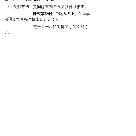
〇 受付方法 質問は書面のみ受け付けます。
様式第6号にご記入の上
、生涯学
習課まで直接ご提出いただくか、
電子メールにて提出してくださ
い。
〇 回答日 令和7年9月16日（火）
質問に対する回答は、ホームペー
ジ上に掲載します。
※1 持参による受け付けは閉庁日を除く午前8
時30分から午後5時15分です。
※2 電話や口頭等による質問、審査に関する
質問、質問書受付期間終了後の質問は受付不可と
します。
※3 電子メールにて質問書を提出する際に
は、必ず受信の確認をしてください。
8 審査会