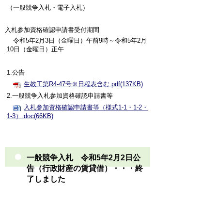
（一般競争入札・電子入札）
入札参加資格確認申請書受付期間
令和5年2月3日（金曜日）午前9時～令和5年2月
10日（金曜日）正午
1.公告
生教工第R4-47号※日程表含む.pdf(137KB)
2.一般競争入札参加資格確認申請書等
入札参加資格確認申請書等（様式1-1・1-2・
1-3）.doc(66KB)
一般競争入札 令和5年2月2日公
告（行政財産の賃貸借）・・・終
了しました
総務第R4-189号／中央公民館自動販売機
設置に係る行政財産の賃貸借