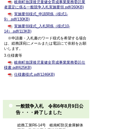
岐南町放課後児童健全育成事業業務委託業
者選定に係る一般競争入札実施要領.pdf(260KB)
実施要領様式_申請関係（様式1-
9）.pdf(130KB)
実施要領様式_入札関係（様式10-
14）.pdf(113KB)
※申請書・入札書のワード様式を希望する場合
は、総務課宛にメールまたは電話にて依頼をお願
いします。
3.仕様書等
岐南町放課後児童健全育成事業業務委託仕
様書.pdf(625KB)
仕様書様式.pdf(1246KB)
一般競争入札 令和6年8月9日公
告・・・終了しました
総務工第R6-14号 岐南町防災倉庫解体