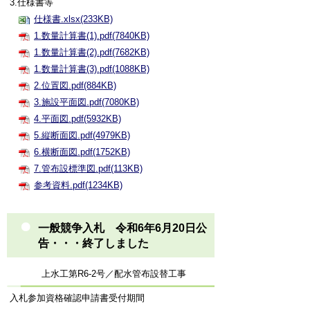
3.仕様書等
仕様書.xlsx(233KB)
1.数量計算書(1).pdf(7840KB)
1.数量計算書(2).pdf(7682KB)
1.数量計算書(3).pdf(1088KB)
2.位置図.pdf(884KB)
3.施設平面図.pdf(7080KB)
4.平面図.pdf(5932KB)
5.縦断面図.pdf(4979KB)
6.横断面図.pdf(1752KB)
7.管布設標準図.pdf(113KB)
参考資料.pdf(1234KB)
一般競争入札 令和6年6月20日公
告・・・終了しました
上水工第R6-2号／配水管布設替工事
入札参加資格確認申請書受付期間