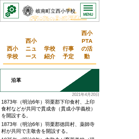
岐南町立西小学校
西小
西小
PTA
西小
ニュ
学校
行事
の活
学校
ース
紹介
予定
動
沿革
2021年4月20日
1873年（明治6年）羽栗郡下印食村、上印
食村などが共同で貫成舎（貫成小学義校）
を開設する。
1873年（明治6年）羽栗郡徳田村、薬師寺
村が共同で主敬舎を開設する。