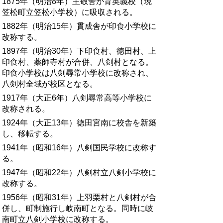
1875年（明治8年）主敬舎が育英義校（現
笠松町立笠松小学校）に吸収される。
1882年（明治15年）貫成舎が印食小学校に
改称する。
1897年（明治30年）下印食村、徳田村、上
印食村、薬師寺村が合併、八剣村となる。
印食小学校は八剣尋常小学校に改称され、
八剣村全域が校区となる。
1917年（大正6年）八剣尋常高等小学校に
改称される。
1924年（大正13年）徳田宮南に校舎を新築
し、移転する。
1941年（昭和16年）八剣国民学校に改称す
る。
1947年（昭和22年）八剣村立八剣小学校に
改称する。
1956年（昭和31年）上羽栗村と八剣村が合
併し、町制施行し岐南町となる。同時に岐
南町立八剣小学校に改称する。