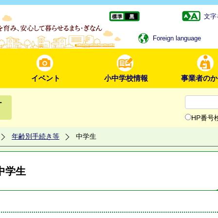
文字
Foreign language
イベント
小中学校情報
事業者のか
ー
HP番号
年齢別手続き等
中学生
中学生