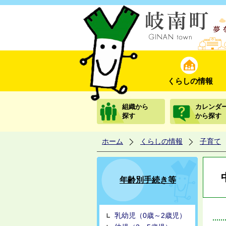
くらしの情報
組織から
カレンダ
探す
から探す
ホーム
くらしの情報
子育て
年齢別手続き等
乳幼児（0歳～2歳児）