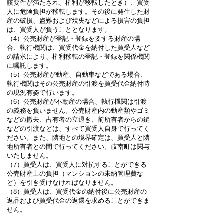
該要件が満たされ、権利が移転したとき）、買受
人に危険負担が移転します。その後に発生した財
産の破損、盗難および焼失などによる損害の負担
は、買受人が負うこととなります。
（4）公売財産が登記・登録を要する財産の場
合、執行機関は、買受代金を納付した買受人など
の請求により、権利移転の登記・登録を関係機関
に嘱託します。
（5）公売財産が動産、自動車などである場合、
執行機関はその公売財産の引渡を買受代金納付時
の現況有姿で行います。
（6）公売財産が不動産の場合、執行機関は引渡
の義務を負いません。公売財産内の動産類やゴミ
などの撤去、占有者の立退き、前所有者からの鍵
などの引渡などは、すべて買受人自身で行ってく
ださい。また、隣地との境界確定は、買受人と隣
地所有者との間で行ってください。岐南町は関与
いたしません。
（7）買受人は、買受人に対抗することができる
公売財産上の負担（マンションの未納管理費な
ど）を引き受けなければなりません。
（8）買受人は、買受代金の納付後に公売財産の
返品および買受代金の返還を求めることができま
せん。