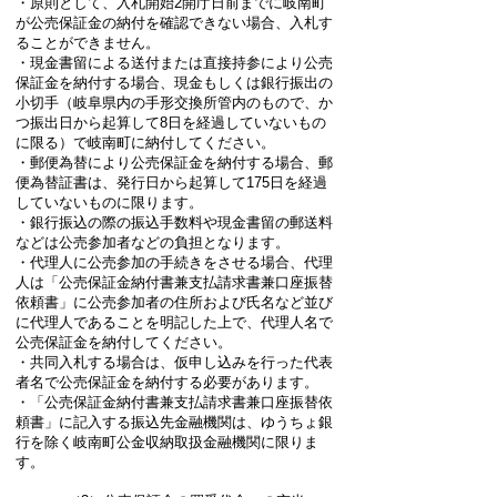
・原則として、入札開始2開庁日前までに岐南町
が公売保証金の納付を確認できない場合、入札す
ることができません。
・現金書留による送付または直接持参により公売
保証金を納付する場合、現金もしくは銀行振出の
小切手（岐阜県内の手形交換所管内のもので、か
つ振出日から起算して8日を経過していないもの
に限る）で岐南町に納付してください。
・郵便為替により公売保証金を納付する場合、郵
便為替証書は、発行日から起算して175日を経過
していないものに限ります。
・銀行振込の際の振込手数料や現金書留の郵送料
などは公売参加者などの負担となります。
・代理人に公売参加の手続きをさせる場合、代理
人は「公売保証金納付書兼支払請求書兼口座振替
依頼書」に公売参加者の住所および氏名など並び
に代理人であることを明記した上で、代理人名で
公売保証金を納付してください。
・共同入札する場合は、仮申し込みを行った代表
者名で公売保証金を納付する必要があります。
・「公売保証金納付書兼支払請求書兼口座振替依
頼書」に記入する振込先金融機関は、ゆうちょ銀
行を除く岐南町公金収納取扱金融機関に限りま
す。