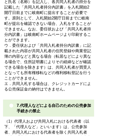
と氏名（名称）を記入し、各共同入札者の持分を
記載した「共同入札者持分内訳書」を入札開始2
開庁日前までに岐南町に提出することが必要で
す。原則として、入札開始2開庁日前までに岐南
町が提出を確認できない場合、入札をすることが
できません。なお、委任状および「共同入札者持
分内訳書」は岐南町ホームページより印刷するこ
とができます。
ウ．委任状および「共同入札者持分内訳書」に記
載された内容が共同入札者の住民登録や商業登記
簿の内容などと異なる場合（転居などにより異な
る場合で、住所証明書によりその経緯などが確認
できる場合を除きます）は、共同入札者が買受人
となっても所有権移転などの権利移転登記を行う
ことができません。
エ．共同入札する場合は、クレジットカードによ
る公売保証金の納付はできません。
7.代理人などによる自己のための公売参加
手続きの禁止
（1）代理人および共同入札における代表者（以
下、「代理人など」といいます）は、公売参加
者、共同入札における代表者を除く共同入札者