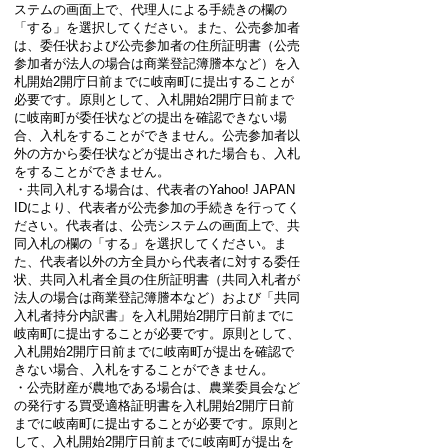
ステムの画面上で、代理人による手続きの欄の
「する」を選択してください。また、公売参加者
は、委任状および公売参加者の住所証明書（公売
参加者が法人の場合は商業登記簿謄本など）を入
札開始2開庁日前までに岐南町に提出することが
必要です。原則として、入札開始2開庁日前まで
に岐南町が委任状などの提出を確認できない場
合、入札をすることができません。公売参加者以
外の方から委任状などが提出された場合も、入札
をすることができません。
・共同入札する場合は、代表者のYahoo! JAPAN
IDにより、代表者が公売参加の手続きを行ってく
ださい。代表者は、公売システムの画面上で、共
同入札の欄の「する」を選択してください。ま
た、代表者以外の方全員から代表者に対する委任
状、共同入札者全員の住所証明書（共同入札者が
法人の場合は商業登記簿謄本など）および「共同
入札者持分内訳書」を入札開始2開庁日前までに
岐南町に提出することが必要です。原則として、
入札開始2開庁日前までに岐南町が提出を確認で
きない場合、入札をすることができません。
・公売財産が農地である場合は、農業委員会など
の発行する買受適格証明書を入札開始2開庁日前
までに岐南町に提出することが必要です。原則と
して、入札開始2開庁日前までに岐南町が提出を