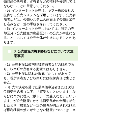
売財産の所有者、占有者などの権利を侵害しては
ならないことに留意してください。
（5）インターネット公売は、ヤフー株式会社の
提供する公売システムを採用しています。公売参
加者などは、公売システムの画面上で公売参加申
し込みなど一連の手続きを行ってください。
（6）インターネット公売においては、特定の売
却区分（公売財産の出品区分）の公売が中止にな
ること、もしくは公売全体が中止になることがあ
ります。
3. 公売財産の権利移転などについての注
意事項
（1）公売財産は岐南町税滞納者などの財産であ
り、岐南町の所有する財産ではありません。
（2）公売財産に隠れた瑕疵（かし）があって
も、現所有者および岐南町には担保責任は生じま
せん。
（3）売却決定を受けた最高価申込者または次順
位買受申込者（以下、「買受人」といいます）な
らびにその代理人（以下、「買受人など」といい
ます）が公売財産にかかる買受代金の全額を納付
したとき（農地など一定の要件が満たされなけれ
ば権利移転の効力が生じない財産については、当