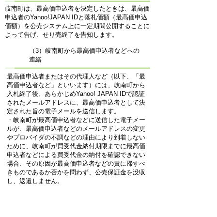
岐南町は、最高価申込者を決定したときは、最高価
申込者のYahoo!JAPAN IDと落札価額（最高価申込
価額）を公売システム上に一定期間公開することに
よって告げ、せり売終了を告知します。
（3）岐南町から最高価申込者などへの
連絡
最高価申込者またはその代理人など（以下、「最
高価申込者など」といいます）には、岐南町から
入札終了後、あらかじめYahoo! JAPAN IDで認証
されたメールアドレスに、最高価申込者として決
定された旨の電子メールを送信します。
・岐南町が最高価申込者などに送信した電子メー
ルが、最高価申込者などのメールアドレスの変更
やプロバイダの不調などの理由により到着しない
ために、岐南町が買受代金納付期限までに最高価
申込者などによる買受代金の納付を確認できない
場合、その原因が最高価申込者などの責に帰すべ
きものであるか否かを問わず、公売保証金を没収
し、返還しません。
・当該電子メールに表示されている整理番号は、
岐南町に連絡する際や岐南町に書類を提出する際
などに必要となります。