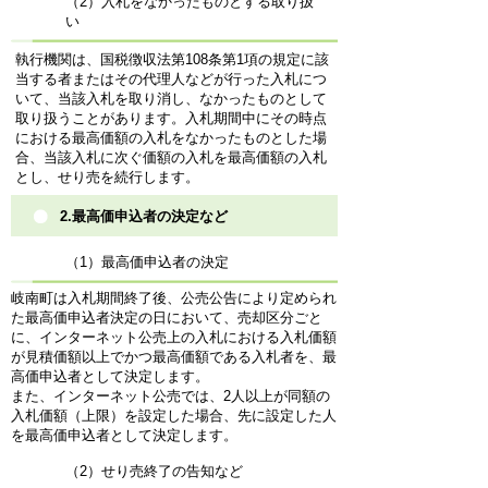
（2）入札をなかったものとする取り扱
い
執行機関は、国税徴収法第108条第1項の規定に該
当する者またはその代理人などが行った入札につ
いて、当該入札を取り消し、なかったものとして
取り扱うことがあります。入札期間中にその時点
における最高価額の入札をなかったものとした場
合、当該入札に次ぐ価額の入札を最高価額の入札
とし、せり売を続行します。
2.最高価申込者の決定など
（1）最高価申込者の決定
岐南町は入札期間終了後、公売公告により定められ
た最高価申込者決定の日において、売却区分ごと
に、インターネット公売上の入札における入札価額
が見積価額以上でかつ最高価額である入札者を、最
高価申込者として決定します。
また、インターネット公売では、2人以上が同額の
入札価額（上限）を設定した場合、先に設定した人
を最高価申込者として決定します。
（2）せり売終了の告知など