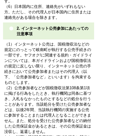
す。
（6）日本国内に住所、連絡先がいずれもない
方。ただし、その代理人が日本国内に住所または
連絡先がある場合を除きます。
2. インターネット公売参加にあたっての
注意事項
（1）インターネット公売は、国税徴収法などの
規定にのっとって岐南町が執行する公売手続きの
一部です。ヤフオク!に関連する規約・ガイドライ
ンについては、本ガイドラインおよび国税徴収法
の規定に反しない限り、インターネット公売の手
続きにおいて公売参加者またはその代理人（以
下、「公売参加者など」といいます）を拘束する
ものとします。
（2）公売参加者などが国税徴収法第108条第1項
に掲げる行為をしたとき、執行機関は同条に基づ
き、入札をなかったものとするなどの処分を行う
ことがあります。当該処分を受けた公売参加者な
どは、以後2年間、当該執行機関の実施する公売
に参加することまたは代理人となることができま
せん。また、処分を受けた公売参加者などの納付
した公売保証金があるときは、その公売保証金は
没収し、返還しません。