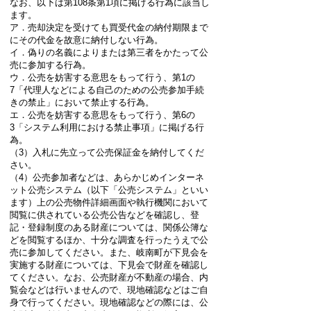
なお、以下は第108条第1項に掲げる行為に該当し
ます。
ア．売却決定を受けても買受代金の納付期限まで
にその代金を故意に納付しない行為。
イ．偽りの名義によりまたは第三者をかたって公
売に参加する行為。
ウ．公売を妨害する意思をもって行う、第1の
7「代理人などによる自己のための公売参加手続
きの禁止」において禁止する行為。
エ．公売を妨害する意思をもって行う、第6の
3「システム利用における禁止事項」に掲げる行
為。
（3）入札に先立って公売保証金を納付してくだ
さい。
（4）公売参加者などは、あらかじめインターネ
ット公売システム（以下「公売システム」といい
ます）上の公売物件詳細画面や執行機関において
閲覧に供されている公売公告などを確認し、登
記・登録制度のある財産については、関係公簿な
どを閲覧するほか、十分な調査を行ったうえで公
売に参加してください。また、岐南町が下見会を
実施する財産については、下見会で財産を確認し
てください。なお、公売財産が不動産の場合、内
覧会などは行いませんので、現地確認などはご自
身で行ってください。現地確認などの際には、公