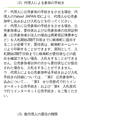
（2）代理人による参加の手続き
ア．代理人に公売参加の手続きをさせる場合、代
理人のYahoo! JAPAN IDにより、代理人が公売参
加申し込みおよび入札などを行ってください。
イ．代理人に公売参加の手続きをさせる場合、公
売参加者は、委任状および公売参加者の住所証明
書（公売参加者が法人の場合は商業登記簿謄本な
ど）を入札開始2開庁日前までに岐南町に提出す
ることが必要です。委任状は、岐南町ホームペー
ジより印刷することができます。原則として、入
札開始2開庁日前までに岐南町が委任状などの提
出を確認できない場合、入札をすることができま
せん。公売参加者以外の方から委任状などが提出
された場合も、入札をすることができません。
ウ．代理人による公売参加申込手続きおよび入札
手続きの詳細については、「第2 公売参加申し
込みについて」、「第3 せり売形式で行うイン
ターネット公売手続き」および「第4 入札形式
で行うインターネット公売手続き」をご覧くださ
い。
（3）復代理人の選任の権限