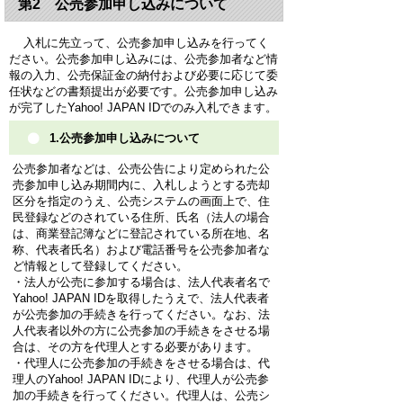
第2 公売参加申し込みについて
入札に先立って、公売参加申し込みを行ってく
ださい。公売参加申し込みには、公売参加者など情
報の入力、公売保証金の納付および必要に応じて委
任状などの書類提出が必要です。公売参加申し込み
が完了したYahoo! JAPAN IDでのみ入札できます。
1.公売参加申し込みについて
公売参加者などは、公売公告により定められた公
売参加申し込み期間内に、入札しようとする売却
区分を指定のうえ、公売システムの画面上で、住
民登録などのされている住所、氏名（法人の場合
は、商業登記簿などに登記されている所在地、名
称、代表者氏名）および電話番号を公売参加者な
ど情報として登録してください。
・法人が公売に参加する場合は、法人代表者名で
Yahoo! JAPAN IDを取得したうえで、法人代表者
が公売参加の手続きを行ってください。なお、法
人代表者以外の方に公売参加の手続きをさせる場
合は、その方を代理人とする必要があります。
・代理人に公売参加の手続きをさせる場合は、代
理人のYahoo! JAPAN IDにより、代理人が公売参
加の手続きを行ってください。代理人は、公売シ