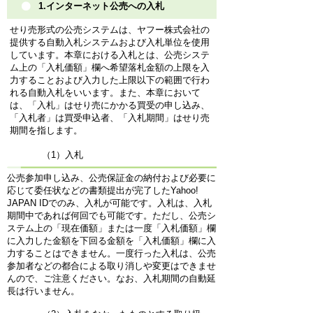
1.インターネット公売への入札
せり売形式の公売システムは、ヤフー株式会社の
提供する自動入札システムおよび入札単位を使用
しています。本章における入札とは、公売システ
ム上の「入札価額」欄へ希望落札金額の上限を入
力することおよび入力した上限以下の範囲で行わ
れる自動入札をいいます。また、本章において
は、「入札」はせり売にかかる買受の申し込み、
「入札者」は買受申込者、「入札期間」はせり売
期間を指します。
（1）入札
公売参加申し込み、公売保証金の納付および必要に
応じて委任状などの書類提出が完了したYahoo!
JAPAN IDでのみ、入札が可能です。入札は、入札
期間中であれば何回でも可能です。ただし、公売シ
ステム上の「現在価額」または一度「入札価額」欄
に入力した金額を下回る金額を「入札価額」欄に入
力することはできません。一度行った入札は、公売
参加者などの都合による取り消しや変更はできませ
んので、ご注意ください。なお、入札期間の自動延
長は行いません。