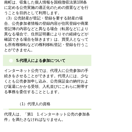
南町は、収集した個人情報を国税徴収法第108条
に定める公売実施の適正化のための措置などを行
うことを目的として利用します。
（3）公売財産が登記・登録を要する財産の場
合、公売参加者情報の登録内容が住民登録や商業
登記簿の内容などと異なる場合（転居などにより
異なる場合で、住所証明書によりその経緯などが
確認できる場合を除きます）は、買受人となって
も所有権移転などの権利移転登記・登録を行うこ
とができません。
5.代理人による参加について
インターネット公売では、代理人に公売参加の手
続きをさせることができます。代理人には、少な
くとも公売参加申し込み、公売保証金の納付およ
び返還にかかる受領、入札並びにこれらに附帯す
る事務を委任することとします。
（1）代理人の資格
代理人は、「第1 1.インターネット公売の参加条
件」を満たさなければなりません。