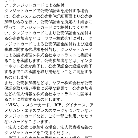
ア．クレジットカードによる納付
クレジットカードで公売保証金を納付する場合
は、公売システムの公売物件詳細画面より公売参
加申し込みを行い、公売保証金を所定の手続きに
従って、クレジットカードにて納付してくださ
い。クレジットカードにより公売保証金を納付す
る公売参加者などは、ヤフー株式会社に対し、ク
レジットカードによる公売保証金納付および返還
事務に関する代理権を付与し、クレジットカード
による請求処理を株式会社ネットラストに委託す
ることを承諾します。公売参加者などは、インタ
ーネット公売が終了し、公売保証金の返還が終了
するまでこの承諾を取り消せないことに同意する
ものとします。
また、公売参加者などは、ヤフー株式会社が公売
保証金取り扱い事務に必要な範囲で、公売参加者
などの個人情報を株式会社ネットラストに開示す
ることに同意するものとします。
・VISA、マスターカード、JCB、ダイナース、ア
メリカン・エキスプレスのマークがついていない
クレジットカードなど、ごく一部ご利用いただけ
ないカードがございます。
・法人で公売に参加する場合、法人代表者名義の
クレジットカードをご使用ください。