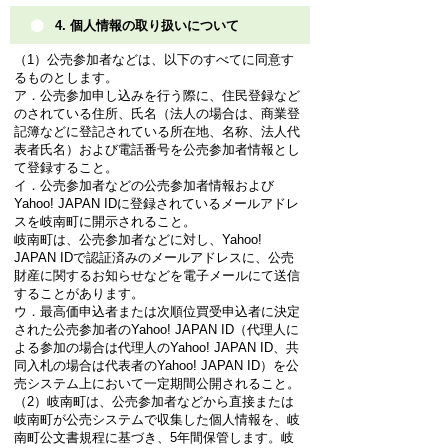
4. 個人情報の取り扱いについて
（1）公売参加者などは、以下のすべてに同意す
るものとします。
ア．公売参加申し込みを行う際に、住民登録など
のされている住所、氏名（法人の場合は、商業登
記簿などに登記されている所在地、名称、法人代
表者氏名）および電話番号を公売参加者情報とし
て登録すること。
イ．公売参加者などの公売参加者情報および
Yahoo! JAPAN IDに登録されているメールアドレ
スを岐南町に開示されること。
岐南町は、公売参加者などに対し、Yahoo!
JAPAN IDで認証済みのメールアドレスに、公売
財産に関するお知らせなどを電子メールにて送信
することがあります。
ウ．最高価申込者または次順位買受申込者に決定
された公売参加者のYahoo! JAPAN ID（代理人に
よる参加の場合は代理人のYahoo! JAPAN ID、共
同入札の場合は代表者のYahoo! JAPAN ID）を公
売システム上において一定期間公開されること。
（2）岐南町は、公売参加者などから直接または
岐南町が公売システムで収集した個人情報を、岐
南町公文書規程に基づき、5年間保管します。岐