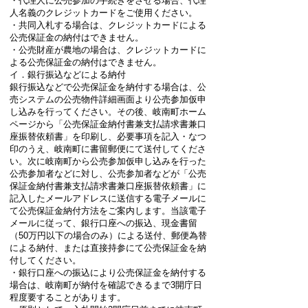
・代理人に公売参加の手続きをさせる場合、代理
人名義のクレジットカードをご使用ください。
・共同入札する場合は、クレジットカードによる
公売保証金の納付はできません。
・公売財産が農地の場合は、クレジットカードに
よる公売保証金の納付はできません。
イ．銀行振込などによる納付
銀行振込などで公売保証金を納付する場合は、公
売システムの公売物件詳細画面より公売参加仮申
し込みを行ってください。その後、岐南町ホーム
ページから「公売保証金納付書兼支払請求書兼口
座振替依頼書」を印刷し、必要事項を記入・なつ
印のうえ、岐南町に書留郵便にて送付してくださ
い。次に岐南町から公売参加仮申し込みを行った
公売参加者などに対し、公売参加者などが「公売
保証金納付書兼支払請求書兼口座振替依頼書」に
記入したメールアドレスに送信する電子メールに
て公売保証金納付方法をご案内します。当該電子
メールに従って、銀行口座への振込、現金書留
（50万円以下の場合のみ）による送付、郵便為替
による納付、または直接持参にて公売保証金を納
付してください。
・銀行口座への振込により公売保証金を納付する
場合は、岐南町が納付を確認できるまで3開庁日
程度要することがあります。