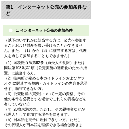
第1 インターネット公売の参加条件な
ど
1. インターネット公売の参加条件
（以下のいずれかに該当する方は、公売へ参加す
ることおよび財産を買い受けることができませ
ん。また、（1）から（3）に該当する方は、代理
人を通じて参加することもできません）
（1）国税徴収法第92条（買受人の制限）または
同法第108条第1項（公売実施の適正化のための措
置）に該当する方。
（2）岐南町が定める本ガイドラインおよびヤフ
オク!に関連する規約・ガイドラインの内容を承諾
せず、順守できない方。
（3）公売財産の買受について一定の資格、その
他の条件を必要とする場合でこれらの資格などを
有していない方
（4）20歳未満の方。ただし、その親権者などが
代理人として参加する場合を除きます。
（5）日本語を完全に理解できない方。ただし、
その代理人が日本語を理解できる場合は除きま