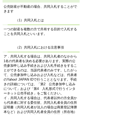
公売財産が不動産の場合、共同入札することがで
きます
（1）共同入札とは
一つの財産を複数の方で共有する目的で入札する
ことを共同入札といいます。
（2）共同入札における注意事項
ア．共同入札する場合は、共同入札者のなかから
1名の代表者を決める必要があります。実際の公
売参加申し込み手続きおよび入札手続きをするこ
とができるのは、当該代表者のみです。したがっ
て、公売参加申し込みおよび入札などは、代表者
のYahoo! JAPAN IDで行うこととなります。手続
きの詳細については、「第2 公売参加申し込み
について」および「第4 入札形式で行うインタ
ーネット公売手続き」をご覧ください。
イ．共同入札する場合は、代表者以外の方全員か
ら代表者に対する委任状、共同入札者全員の住所
証明書（共同入札者が法人の場合は商業登記簿謄
本など）および共同入札者全員の住所（所在地）