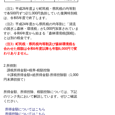
（注1）平成26年度より町民税・県民税の均等割
で各500円ずつ計1,000円負担していた復興特別税
は、令和5年度で終了します。
（注2）平成24年度から県民税の均等割に「清流
の国ぎふ森林・環境税」が1,000円加算されていま
すが、令和6年度から始まる「森林環境税(国税)」
とは別の税金です。
（注3）町民税・県民税均等割及び森林環境税を
合わせた税額は令和6年度以降も年額6,000円で変
わりありません。
2.所得割
課税所得金額×税率-税額控除
※課税所得金額=総所得金額-所得控除額（1,000
円未満切捨て）
所得金額、所得控除、税額控除については、下記
のリンク先において解説しています。ぜひご確認
ください。
所得金額についてはこちら
所得控除についてはこちら