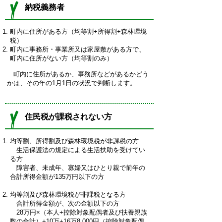
納税義務者
町内に住所がある方（均等割+所得割+森林環境
税）
町内に事務所・事業所又は家屋敷がある方で、
町内に住所がない方（均等割のみ）
町内に住所があるか、事務所などがあるかどう
かは、その年の1月1日の状況で判断します。
住民税が課税されない方
均等割、所得割及び森林環境税が非課税の方
生活保護法の規定による生活扶助を受けてい
る方
障害者、未成年、寡婦又はひとり親で前年の
合計所得金額が135万円以下の方
均等割及び森林環境税が非課税となる方
合計所得金額が、次の金額以下の方
28万円×（本人+控除対象配偶者及び扶養親族
数の合計）+10万+16万8,000円（控除対象配偶