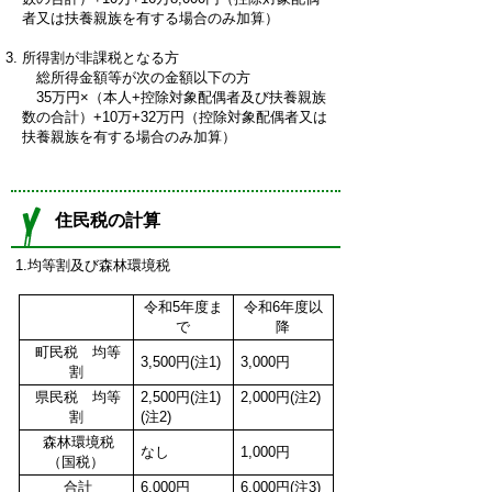
者又は扶養親族を有する場合のみ加算）
所得割が非課税となる方
総所得金額等が次の金額以下の方
35万円×（本人+控除対象配偶者及び扶養親族
数の合計）+10万+32万円（控除対象配偶者又は
扶養親族を有する場合のみ加算）
住民税の計算
1.均等割及び森林環境税
令和5年度ま
令和6年度以
で
降
町民税 均等
3,500円(注1)
3,000円
割
県民税 均等
2,500円(注1)
2,000円(注2)
割
(注2)
森林環境税
なし
1,000円
（国税）
合計
6,000円
6,000円(注3)