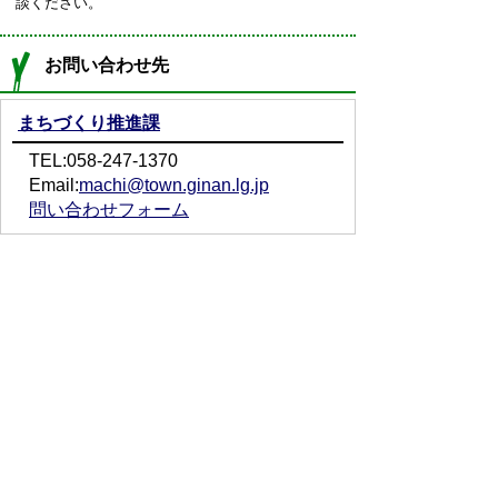
談ください。
お問い合わせ先
まちづくり推進課
TEL:058-247-1370
Email:
machi@town.ginan.lg.jp
問い合わせフォーム
プライバシーポリシー
免責事項・著作権
リンクについて
サイトの使い方
サイトの考え方
お問い合わせ
アクセス
〒501-6197
岐阜県羽島郡岐南町八剣7丁目107番地