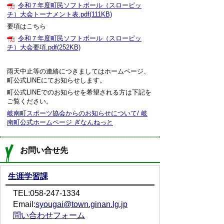
令和７年度町民ソフトボール（スローピッ
チ）大会トーナメント表.pdf(111KB)
要項はこちら
令和７年度町民ソフトボール（スローピッ
チ）大会要項.pdf(252KB)
雨天中止等の連絡につきましてはホームページ、
町公式LINEにてお知らせします。
町公式LINEでのお知らせを希望される方は下記を
ご覧ください。
岐南町スポーツ協会からのお知らせについて/ 岐
南町公式ホームページ ぎなんねっと
お問い合せ先
生涯学習課
TEL:058-247-1334
Email:
syougai@town.ginan.lg.jp
問い合わせフォーム