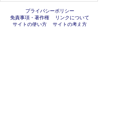
プライバシーポリシー
免責事項・著作権
リンクについて
サイトの使い方
サイトの考え方
お問い合わせ
アクセス
〒501-6197
岐阜県羽島郡岐南町八剣7丁目107番地
代表電話番号：058-247-1331
FAX番号：058-247-9904
開庁時間：月曜日～金曜日(祝日を除く)
9時00分～16時45分
法人番号:7000020213021
岐南町へのアクセス
(c)copyright GIFU GINAN TOWN All rights