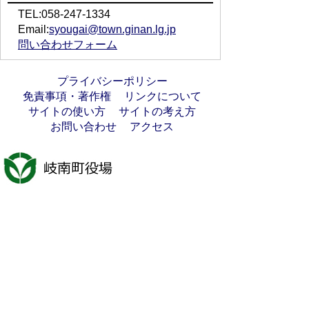
TEL:058-247-1334
Email:
syougai@town.ginan.lg.jp
問い合わせフォーム
プライバシーポリシー
免責事項・著作権
リンクについて
サイトの使い方
サイトの考え方
お問い合わせ
アクセス
〒501-6197
岐阜県羽島郡岐南町八剣7丁目107番地
代表電話番号：058-247-1331
FAX番号：058-247-9904
開庁時間：月曜日～金曜日(祝日を除く)
9時00分～16時45分