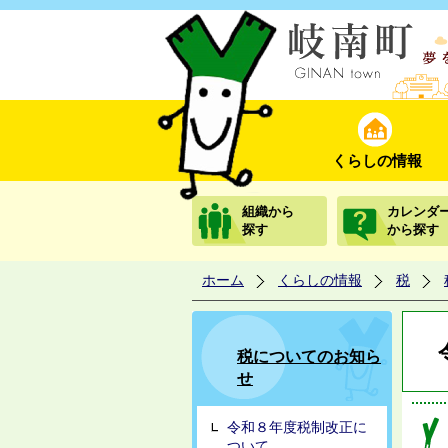
くらしの情報
組織から
カレンダ
探す
から探す
ホーム
くらしの情報
税
税についてのお知ら
せ
令和８年度税制改正に
ついて