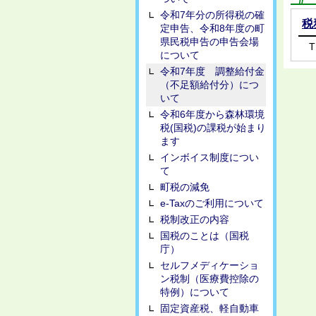
令和7年分の所得税の確
税
定申告、令和8年度の町
県民税申告の申告会場
T
について
令和7年度 調整給付金
（不足額給付分）につ
いて
令和6年度から森林環境
税(国税)の課税が始まり
ます
インボイス制度につい
て
町税の減免
e-Taxのご利用について
税制改正の内容
国税のことは（国税
庁）
セルフメディケーショ
ン税制（医療費控除の
特例）について
固定資産税、軽自動車