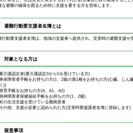
速な避難の確保を図るため特に支援を要する方を意味します。
避難行動要支援者名簿とは
難行動要支援者名簿は、地域の支援者へ提供され、災害時の避難支援や
対象となる方は
要介護認定者(要介護認定3から5を受けている方)
身体障害者手帳をお持ちの方(1、2級の第1種をお持ちの方(心臓、じ
く))
療育手帳をお持ちの方(A、A1、A2)
精神障害者保健福祉手帳をお持ちの方(1、2級)
町の生活支援を受けている難病患者
その他、支援が必要と認められた方(災害時要援護者名簿に登録します)
留意事項