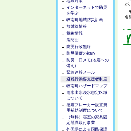
地震対策
が
インターネットで防災
平
を学ぶ
名
岐南町地域防災計画
放射線情報
気象情報
消防団
防災行政無線
防災備蓄の勧め
防災一口メモ(地震への
備え)
緊急速報メール
避難行動要支援者制度
岐南町ハザードマップ
雨水出水浸水想定区域
について
感震ブレーカー設置費
用補助制度について
（無料）寝室の家具固
定器具取付事業
外国語による国民保護