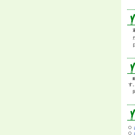
避
た
日
町
す
同