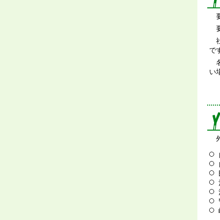
要
要
社
で
名
い
外