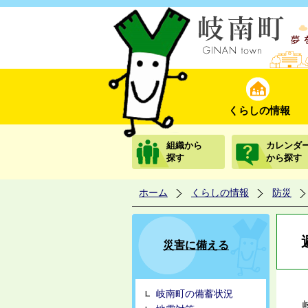
くらしの情報
組織から
カレンダ
探す
から探す
ホーム
くらしの情報
防災
災害に備える
岐南町の備蓄状況
岐