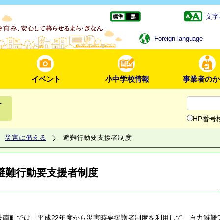
文字
Foreign language
イベント
小中学校情報
事業者のか
ー
HP番号
災害に備える
避難行動要支援者制度
避難行動要支援者制度
南町では、平成22年度から災害時要援護者制度を利用して、自力避難