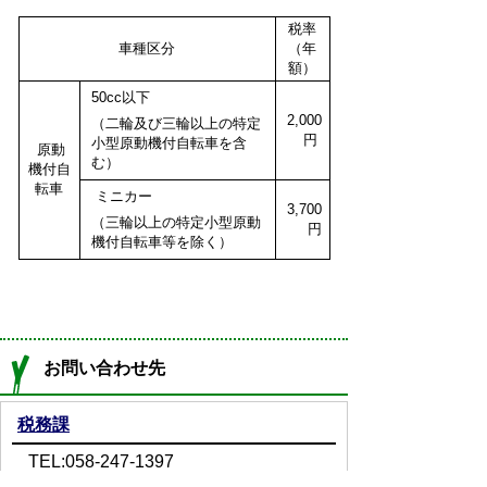
税率
車種区分
（年
額）
50cc以下
2,000
（二輪及び三輪以上の特定
円
小型原動機付自転車を含
原動
む）
機付自
転車
ミニカー
3,700
（三輪以上の特定小型原動
円
機付自転車等を除く）
お問い合わせ先
税務課
TEL:058-247-1397
Email:
zeimu@town.ginan.lg.jp