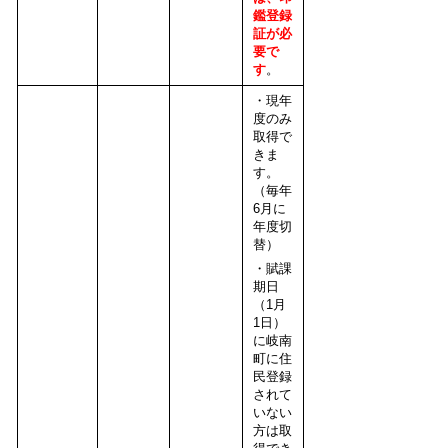
鑑登録
証が必
要で
す
。
・現年
度のみ
取得で
きま
す。
（毎年
6月に
年度切
替）
・賦課
期日
（1月
1日）
に岐南
町に住
民登録
されて
いない
方は取