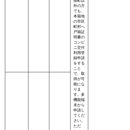
南町以
外の方
でも、
本籍地
の市区
町村へ
戸籍証
明書の
コンビ
ニ交付
利用登
録申請
をする
こと
で、取
得が可
能にな
りま
す。多
機能端
末から
申請し
てくだ
さい。
ただ