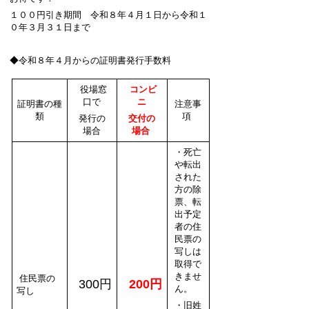
１００円引き期間 令和８年４月１日から令和１
０年３月３１日まで
◆令和８年４月からの証明書発行手数料
役場窓
コンビ
口で
ニ
証明書の種
注意事
類
項
発行の
交付の
場合
場合
・死亡
や転出
された
方の除
票、転
出予定
者の住
民票の
写しは
取得で
きませ
住民票の
300円
200円
ん。
写し
・旧姓