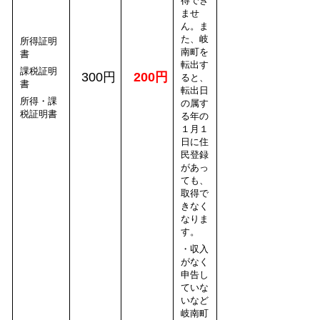
得でき
ませ
ん。ま
た、岐
所得証明
南町を
書
転出す
課税証明
300円
200円
ると、
書
転出日
所得・課
の属す
税証明書
る年の
１月１
日に住
民登録
があっ
ても、
取得で
きなく
なりま
す。
・収入
がなく
申告し
ていな
いなど
岐南町