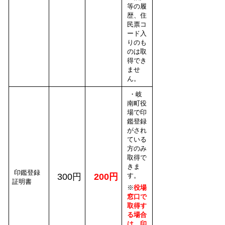
等の履
歴、住
民票コ
ード入
りのも
のは取
得でき
ませ
ん。
・岐
南町役
場で印
鑑登録
がされ
ている
方のみ
取得で
きま
印鑑登録
300円
200円
す。
証明書
※
役場
窓口で
取得す
る場合
は、印