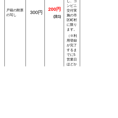
し、コ
ンビニ
200円
戸籍の附票
交付実
300円
の写し
施の市
(注1)
区町村
に限り
ます。
（※利
用登録
が完了
するま
でに5
営業日
ほどか
かりま
す。）
注１ 本籍地が岐南町の方が対象です。
※減免対象の方は、コンビニ交付サービスでは減
免が適用されないため、岐南町役場で証明書を取
得してください。