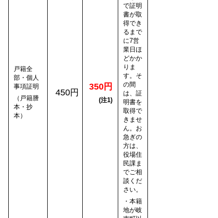
で証明
書が取
得でき
るまで
に7営
業日ほ
どかか
りま
戸籍全
す。そ
部・個人
の間
350円
事項証明
450円
は、証
（戸籍謄
(注1)
明書を
本・抄
取得で
本）
きませ
ん。お
急ぎの
方は、
役場住
民課ま
でご相
談くだ
さい。
・本籍
地が岐