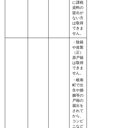
に課税
資料の
提出が
ない方
は取得
できま
せん。
・除籍
や改製
（正）
原戸籍
は取得
できま
せん。
・岐南
町で出
生や婚
姻等の
戸籍の
届出を
されて
から、
コンビ
ニなど