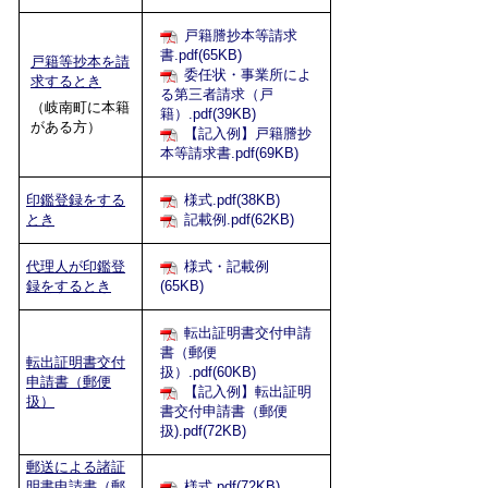
戸籍謄抄本等請求
書.pdf(65KB)
戸籍等抄本を請
委任状・事業所によ
求するとき
る第三者請求（戸
（岐南町に本籍
籍）.pdf(39KB)
がある方）
【記入例】戸籍謄抄
本等請求書.pdf(69KB)
印鑑登録をする
様式.pdf(38KB)
とき
記載例.pdf(62KB)
代理人が印鑑登
様式・記載例
録をするとき
(65KB)
転出証明書交付申請
書（郵便
転出証明書交付
扱）.pdf(60KB)
申請書（郵便
【記入例】転出証明
扱）
書交付申請書（郵便
扱).pdf(72KB)
郵送による諸証
明書申請書（郵
様式.pdf(72KB)