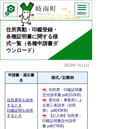
住所異動・印鑑登録・
各種証明書に関する様
式一覧（各種申請書ダ
ウンロード）
2023年7月11日
申請書・届出書
様式／記載例
名
住民票・印鑑証明書
交付請求書.pdf(152KB)
住民票等を請求
委任状・事業所によ
するとき
る第三者請求（住民
印鑑証明を請求
票）.pdf(43KB)
するとき
【記入例】住民票・
印鑑証明書交付請求
書.pdf(77KB)