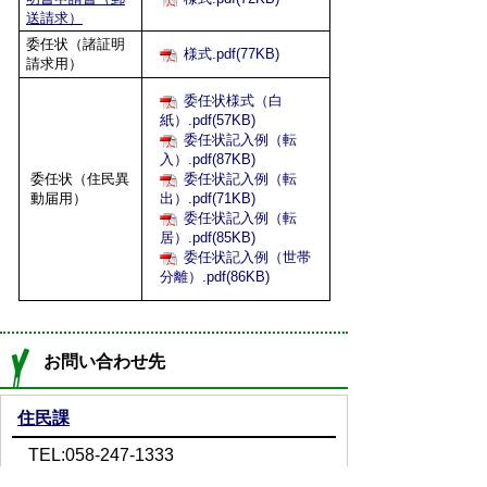
送請求）
委任状（諸証明
様式.pdf(77KB)
請求用）
委任状様式（白
紙）.pdf(57KB)
委任状記入例（転
入）.pdf(87KB)
委任状（住民異
委任状記入例（転
動届用）
出）.pdf(71KB)
委任状記入例（転
居）.pdf(85KB)
委任状記入例（世帯
分離）.pdf(86KB)
お問い合わせ先
住民課
TEL:058-247-1333
Email:
jyuumin@town.ginan.lg.jp