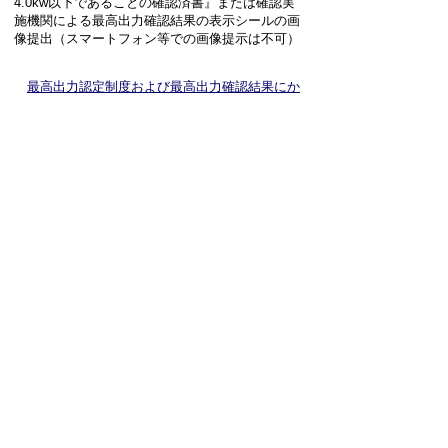
4.0kw以下であることの確認済書』または確認実
施機関による最高出力確認結果の表示シールの画
像提出（スマートフォン等での画像提示は不可）
最高出力認定制度および最高出力確認結果にか
かる国土交通省のガイドライン（外部リンク
）
お問い合わせ先
税務課
TEL:058-247-1397
Email:
zeimu@town.ginan.lg.jp
問い合わせフォーム
プライバシーポリシー
免責事項・著作権
リンクについて
サイトの使い方
サイトの考え方