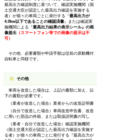
最高出力確認制度に基づいて、確認実施機関（国
土交通大臣が認定した最高出力確認を実施する
者）が個々の車両ごとに発行する『
最
高出力が
4.0kw以下であることの確認済書
』または確認実
施機関による『
最高出力結果の表示シール』の画
像提出
（スマートフォン等での画像の提示は不
可）
その他、必要書類や申請手順は従前の原動機付
自転車と同様です。
その他
車両を改造した場合は、上記の書類に加え、以
下の書類が必要です。
（業者が改造した場合）業者からの改造証明書
（自分で改造した場合）車両改造申告書、改造
に用いた部品の外箱、または取扱説明書の写し
（業者・自分で改造した場合）確認実施機関
（国土交通大臣が認定した最高出力確認を実施す
る者）が個々の車両ごとに発行する『最高出力が