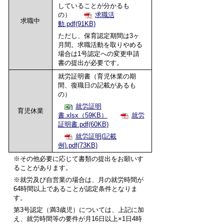
していることが分かるも
の）
求職活
求職中
動.pdf(91KB)
ただし、保育認定期間は3ヶ
月間。求職活動を取りやめる
場合は1号認定への変更申請
書の提出が必要です。
就労証明書（育児休業の期
間、復職日の記載があるも
の）
就労証明
育児休業
書.xlsx（59KB）
就労
証明書.pdf(60KB)
就労証明(記載
例).pdf(73KB)
※その他必要に応じて書類の提出をお願いす
ることがあります。
※就労及び自営業の場合は、月の就労時間が
64時間以上であることが認定条件となりま
す。
第3号認定（満3歳児）については、上記に加
え、就労時間等の要件が
月16日以上×1日4時