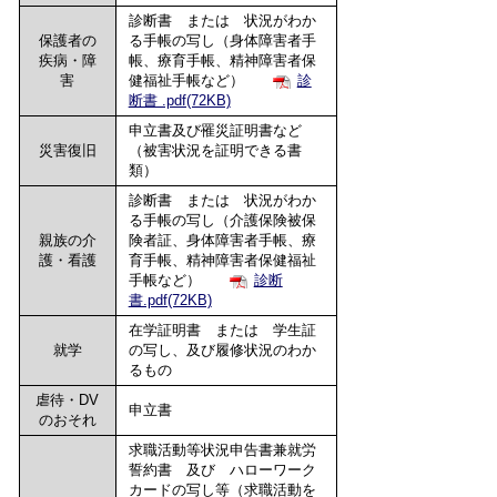
診断書 または 状況がわか
保護者の
る手帳の写し（身体障害者手
疾病・障
帳、療育手帳、精神障害者保
害
健福祉手帳など）
診
断書 .pdf(72KB)
申立書及び罹災証明書など
災害復旧
（被害状況を証明できる書
類）
診断書 または 状況がわか
る手帳の写し（介護保険被保
親族の介
険者証、身体障害者手帳、療
護・看護
育手帳、精神障害者保健福祉
手帳など）
診断
書.pdf(72KB)
在学証明書 または 学生証
就学
の写し、及び履修状況のわか
るもの
虐待・
DV
申立書
のおそれ
求職活動等状況申告書兼就労
誓約書 及び ハローワーク
カードの写し等（求職活動を