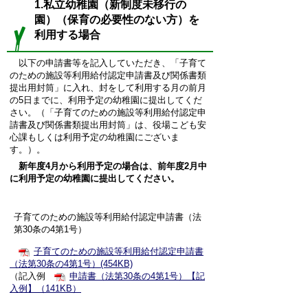
1.私立幼稚園（新制度未移行の
園）（保育の必要性のない方）を
利用する場合
以下の申請書等を記入していただき、「子育て
のための施設等利用給付認定申請書及び関係書類
提出用封筒」に入れ、封をして利用する月の前月
の5日までに、利用予定の幼稚園に提出してくだ
さい。（「子育てのための施設等利用給付認定申
請書及び関係書類提出用封筒」は、役場こども安
心課もしくは利用予定の幼稚園にございま
す。）。
新年度4月から利用予定の場合は、前年度2月中
に利用予定の幼稚園に提出してください。
子育てのための施設等利用給付認定申請書（法
第30条の4第1号）
子育てのための施設等利用給付認定申請書
（法第30条の4第1号）(454KB)
（記入例
申請書（法第30条の4第1号）【記
入例】（141KB）