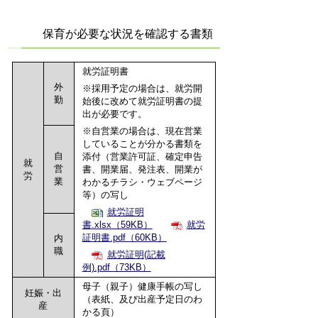
保育が必要な状況を確認する書類
就労証明書
外
※採用予定の場合は、就労開
勤
始後に改めて就労証明書の提
出が必要です。
※自営業の場合は、現在営業
していることが分かる書類を
自
添付（営業許可証、確定申告
就
営
書、開業届、発注表、開業が
労
業
わかるチラシ・ウェブページ
等）の写し
就労証明
書.xlsx（59KB）
就労
証明書.pdf（60KB）
内
職
就労証明(記載
例).pdf（73KB）
母子（親子）健康手帳の写し
妊娠・出
（表紙、及び出産予定日のわ
産
かる頁）