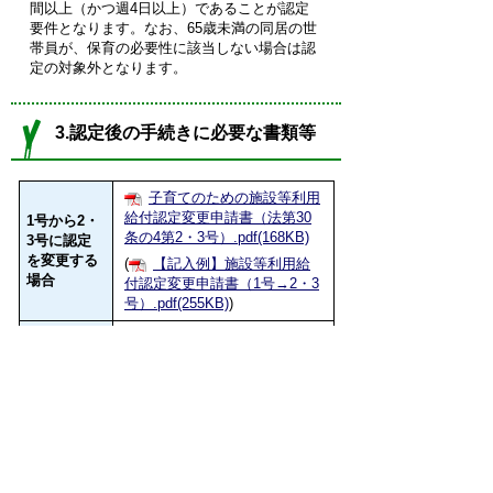
間以上（かつ週4日以上）であることが認定
要件となります。なお、65歳未満の同居の世
帯員が、保育の必要性に該当しない場合は認
定の対象外となります。
3.認定後の手続きに必要な書類等
子育てのための施設等利用
給付認定変更申請書（法第30
1号から2・
条の4第2・3号）.pdf(168KB)
3号に認定
を変更する
(
【記入例】施設等利用給
場合
付認定変更申請書（1号→2・3
号）.pdf(255KB)
)
子育てのための施設等利用
給付認定変更申請書(法第30条
2・3号から
の4第1号).pdf(105KB)
1号に認定
を変更する
（
【記入例】施設等利用給
場合
付認定変更申請書（2・3号→1
号）.pdf(156KB)
）
施設等利用給付認定変更
通知書の記