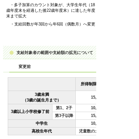
・多子加算のカウント対象が、大学生年代（18
歳年度末を経過した後22歳年度末）に達した年度
末まで拡大
・支給回数が年3回から年6回（偶数月）へ変更
支給対象者の範囲や支給額の拡充について
変更前
所得制限限度額未満
3歳未満
15,000円
（3歳の誕生月まで）
第1、2子
10,000円
3歳以上小学校修了前
第3子以降
15,000円
中学生
10,000円
高校生年代
児童数のカウントのみ