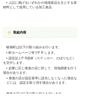
•
上記
に
掲
げるいずれかの
地場産品
を
主
とする
原
材料
として
使用
している
加工食品
取組内容
岐南町
は
以下
の
取
り
組
みを
行
います。
• 町ホ
ー
ムペ
ー
ジ等で
P R
します。
•
認定証
と
P R
資材
（ステッカ
ー
、のぼりなど）
を
交付
します。
•
必要
に
応
じ
推進
の
店
に
対
して、
現地調査
を
行
う
場合
があります。
•
推進
の
店
が
認定基準
に
該当
しな
くなった
場合
な
どには、
認定
を
取
り
消
す
場合
があります。
推進
の
店
は
以下
の
取
り
組
みを
行
います。
•
推進
の
店
は、
店内
のよく
見
える
場所
に
認定証
を
掲示
し、ステッカ
ー
やのぼりなどの
資材
を
活用
して、
広
く
地産地消
に
関
する
取
り
組
みの
P R
活動