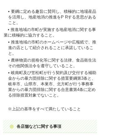
•
要綱
に
定
める
趣旨
に
賛同
し、
積極的
に
地場産品
を
活用
し、
地産地消
の
推進
を
P R
する
意思
がある
こと。
•
推進地域
の
市町
が
実施
する
地産地消
に
関
する
事
業
に
積極的
に
協力
すること。
•
推進地域
の
市町
のホ
ー
ムペ
ー
ジや
広報紙
で、
推
進
の
店
として
紹介
されることに
承諾
しているこ
と。
•
農林物資
の
規格化等
に
関
する
法律
、
食品衛生法
その
他関係法令
を
遵守
していること。
•
岐南町及び笠松町
が
行
う
契約及
び
交付
する
補助
金
からの
暴力団排除
に
関
する
措置要綱第
3
条
と、
岐阜市
、
山県市
、
本巣市
、
北方町
が
行
う
事務事
業
からの
暴力団排除
に
関
する
合意書第
4
条
に
定
め
る
排除措置対象
でないこと。
※
上記
の
基準
をすべて
満
たしていること
各店舗
などに
関
する
事項