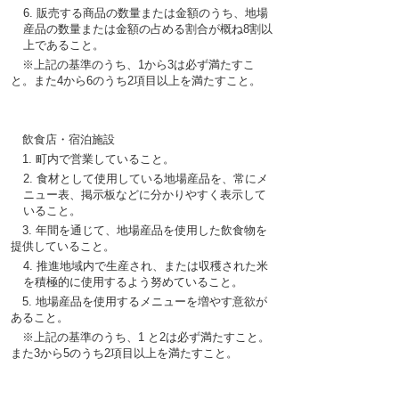
6.
販売
する
商品
の
数量
または
金額
のうち、
地場
産品
の
数量
または
金額
の
占
める
割合
が
概
ね
8
割以
上
であること。
※
上記
の
基準
のうち、
1
から3は
必
ず
満
たすこ
と。また
4
から6のうち2
項目以上
を
満
たすこと。
飲食店・宿泊施設
1.
町内
で
営業
していること。
2.
食材
として
使用
している
地場産品
を、
常
にメ
ニュ
ー表
、
掲示板
などに
分
かりやすく
表示
して
いること。
3.
年間
を
通
じて、
地場産品
を
使用
した
飲食物
を
提供
していること。
4.
推進地域内
で
生産
され、または
収穫
された
米
を
積極的
に
使用
するよう
努
めていること。
5.
地場産品
を
使用
するメニュ
ー
を
増
やす
意欲
が
あること。
※
上記
の
基準
のうち、
1
と2は
必
ず
満
たすこと。
また
3
から5のうち2
項目以上
を
満
たすこと。