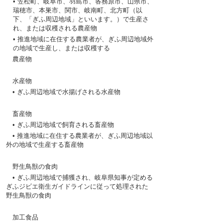
•
笠松町
、
岐阜市
、
羽島市
、
各務原市
、
山県市
、
瑞穂市
、
本巣市
、
関市
、
岐南町
、
北方町
（
以
下
、「ぎふ
周辺地域
」といいます。）
で
生産
さ
れ、または
収穫
される
農産物
•
推進地域
に
在住
する
農業者
が、ぎふ
周辺地域外
の
地域
で
生産
し、または
収穫
する
農産物
水産物
•
ぎふ
周辺地域
で
水揚
げされる
水産物
畜産物
• ぎふ
周辺地域
で
飼育
される
畜産物
•
推進地域
に
在住
する
農業者
が
、ぎふ
周辺地域以
外
の
地域
で
生産
する
畜産物
野生鳥獣
の
食肉
•
ぎふ
周辺地域
で
捕獲
され、
岐阜県知事
が
定
める
ぎふジビエ
衛生
ガイドラインに
従
って
処理
された
野生鳥獣
の
食肉
加工食品