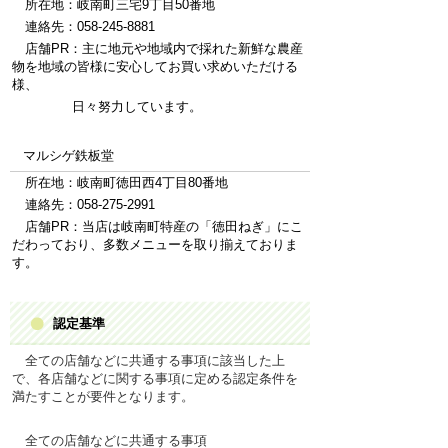
所在地：岐南町三宅9丁目50番地
連絡先：058-245-8881
店舗PR：主に地元や地域内で採れた新鮮な農産
物を地域の皆様に安心してお買い求めいただける
様、
日々努力しています。
マルシゲ鉄板堂
所在地：岐南町徳田西4丁目80番地
連絡先：058-275-2991
店舗PR：当店は岐南町特産の「徳田ねぎ」にこ
だわっており、多数メニューを取り揃えておりま
す。
認定基準
全
ての
店舗
などに
共通
する
事項
に
該当
した
上
で、
各店舗
などに
関
する
事項
に
定
める
認定条件
を
満
たすことが
要件
となります。
全
ての
店舗
などに
共通
する
事項