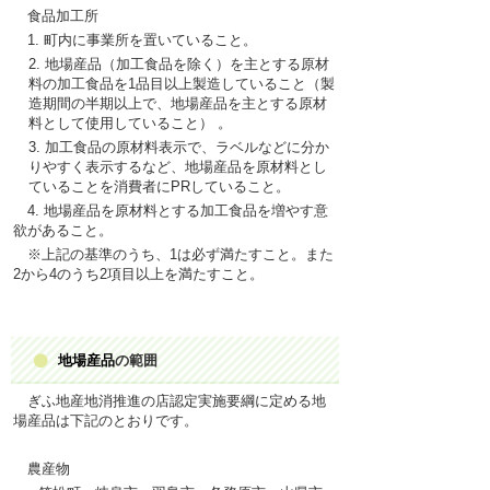
食品加工所
1.
町内
に
事業所
を
置
いていること。
2.
地場産品
（
加工食品
を
除
く）を
主
とする
原材
料
の
加工食品
を
1
品目以上製造
していること
（
製
造期間
の
半期以上
で、
地場産品
を
主
とする
原材
料
として
使用
していること）
。
3.
加工食品
の
原材料表示
で、ラベルなどに
分
か
りやすく
表示
するなど、
地場産品
を
原材料
とし
ていることを
消費者
にP
R
していること。
4.
地場産品
を
原材料
とする
加工食品
を
増
やす
意
欲
があること。
※
上記
の
基準
のうち、
1
は
必
ず
満
たすこと。また
2
から4のうち2
項目以上
を
満
たすこと。
地場産品
の
範囲
ぎふ
地産地消推進
の
店認定実施要綱
に
定
める
地
場産品
は
下記
のとおりです。
農産物