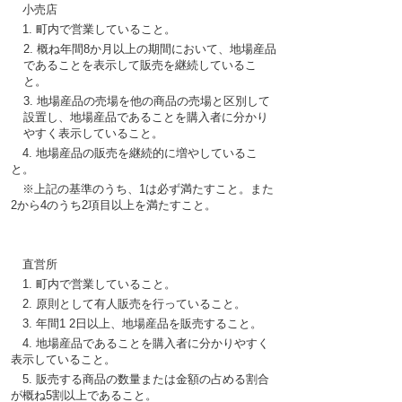
小売店
1.
町内
で
営業
していること。
2.
概
ね
年間
8か
月以上
の
期間
において、
地場産品
であることを
表示
して
販売
を
継続
しているこ
と。
3.
地場産品
の
売場
を
他
の
商品
の
売場
と
区別
して
設置
し、
地場産品
であることを
購入者
に
分
かり
やすく
表示
していること。
4.
地場産品
の
販売
を
継続的
に
増
やしているこ
と。
※
上記
の
基準
のうち、
1
は
必
ず
満
たすこと。また
2
から4のうち2
項目以上
を
満
たすこと。
直営所
1.
町内
で
営業
していること。
2.
原則
として
有人販売
を
行
っていること。
3.
年間
1 2
日以上
、
地場産品
を
販売
すること。
4.
地場産品
であることを
購入者
に
分
かりやすく
表示
していること。
5.
販売
する
商品
の
数量
または
金額
の
占
める
割合
が
概
ね
5
割以上
であること。