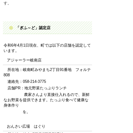
す。
「ぎふ～ど」認定店
令和6年4月1日現在、町では以下の店舗を認定して
います。
アジャーラー岐南店
所在地：岐南町みやまち2丁目91番地 フォルテ
808
連絡先：058-214-3775
店舗PR：地元野菜たっぷりランチ
農家さんより直接仕入れるので、新鮮
なお野菜を提供できます。たっぷり食べて健康な
身体作り
を。
おんさい広場 はぐり