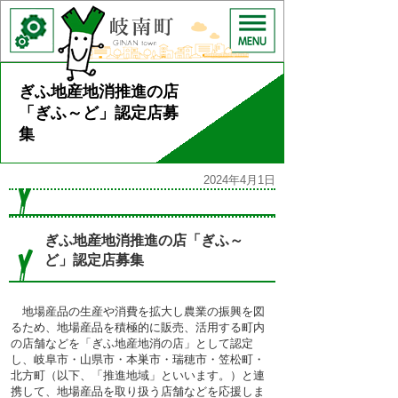
ぎふ地産地消推進の店
「ぎふ～ど」認定店募
集
2024年4月1日
ぎふ
地産地消推進
の
店
「ぎふ～
ど」
認定店募集
地場産品
の
生産
や
消費
を
拡大
し
農業
の
振興
を
図
るため、
地場産品
を
積極的
に
販売
、
活用
する
町内
の
店舗
などを「ぎふ
地産地消
の
店
」として
認定
し、
岐阜市・山県市・本巣市・瑞穂市・笠松町・
北方町
（
以下
、「
推進地域
」といいます。）と
連
携
して、
地場産品
を
取
り
扱
う
店舗
などを
応援
しま