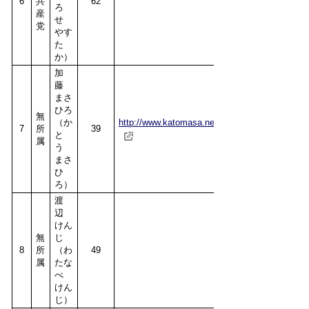
6
共
62
ろ
産
せ
党
やす
た
か）
加
藤
まさ
ひろ
無
（か
http://www.katomasa.net/
7
所
39
と
属
う
まさ
ひ
ろ）
渡
辺
けん
無
じ
8
所
（わ
49
属
たな
べ
けん
じ）