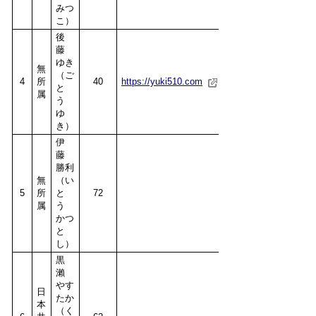
みつ
こ）
後
藤
ゆき
無
（ご
4
所
40
https://yuki510.com
と
属
う
ゆ
き）
伊
藤
勝利
無
（い
5
所
と
72
属
う
かつ
と
し）
黒
瀨
やす
日
たか
本
（く