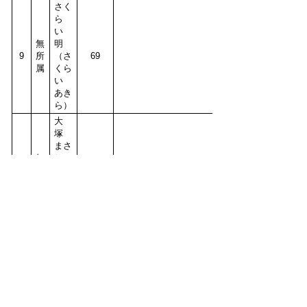
さく
ら
い
無
明
9
所
（さ
69
属
くら
い
あき
ら）
大
塚
まさ
無
し
10
所
（お
75
属
おつ
か
まさ
し）
お問い合わせ先