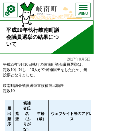
平成29年執行岐南町議
会議員選挙の結果につ
いて
2017年9月5日
平成29年9月10日執行の岐南町議会議員選挙は、
定数10に対し、10人が立候補届出をしたため、無
投票となりました。
岐南町議会議員選挙立候補届出順序
定数10
候補
届
者氏
出
党
名
年齢
ウェブサイト等のアドレ
順
派
（ふ
（歳）
ス
序
りが
な）