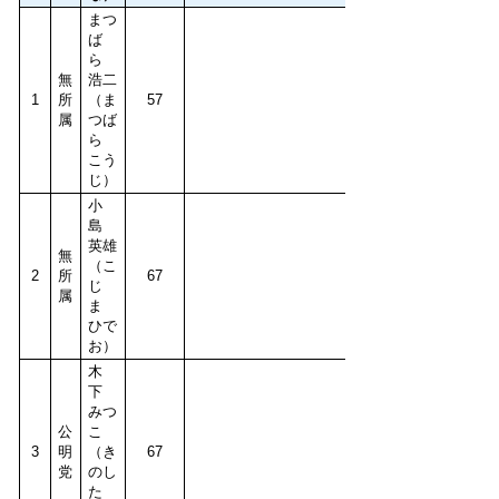
まつ
ば
ら
無
浩二
1
所
（ま
57
属
つば
ら
こう
じ）
小
島
英雄
無
（こ
2
所
67
じ
属
ま
ひで
お）
木
下
みつ
公
こ
3
明
（き
67
党
のし
た