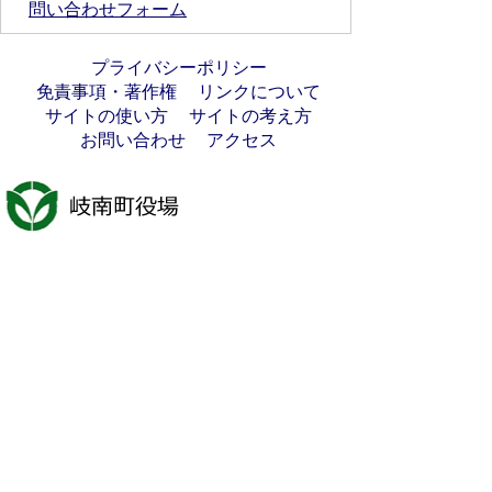
問い合わせフォーム
プライバシーポリシー
免責事項・著作権
リンクについて
サイトの使い方
サイトの考え方
お問い合わせ
アクセス
〒501-6197
岐阜県羽島郡岐南町八剣7丁目107番地
代表電話番号：058-247-1331
FAX番号：058-247-9904
開庁時間：月曜日～金曜日(祝日を除く)
9時00分～16時45分
法人番号:7000020213021
岐南町へのアクセス