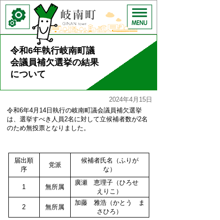
令和6年執行岐南町議
会議員補欠選挙の結果
について
2024年4月15日
令和6年4月14日執行の岐南町議会議員補欠選挙
は、選挙すべき人員2名に対して立候補者数が2名
のため無投票となりました。
届出順
候補者氏名（ふりが
党派
序
な）
廣瀬 恵理子（ひろせ
1
無所属
えりこ）
加藤 雅浩（かとう ま
2
無所属
さひろ）