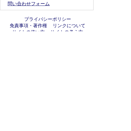
問い合わせフォーム
プライバシーポリシー
免責事項・著作権
リンクについて
サイトの使い方
サイトの考え方
お問い合わせ
アクセス
〒501-6197
岐阜県羽島郡岐南町八剣7丁目107番地
代表電話番号：058-247-1331
FAX番号：058-247-9904
開庁時間：月曜日～金曜日(祝日を除く)
9時00分～16時45分
法人番号:7000020213021
岐南町へのアクセス