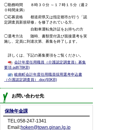
◯勤務時間 ８時３０分 ～１７時１５分（週２
０時間未満）
◯応募資格 都道府県又は指定都市が行う「認
定調査員新規研修」を修了されている方、
自動車運転免許証をお持ちの方
◯選考方法 随時、書類受付及び面接選考を実
施し、定員に到達次第、募集を終了します。
詳しくは、下記の募集要項をご覧ください。
会計年度任用職員（介護認定調査員）募集
要項.pdf(78KB)
岐南町会計年度任用職員採用選考申込書
（介護認定調査員）.doc(93KB)
お問い合わせ先
保険年金課
TEL:058-247-1341
Email:
hoken@town.ginan.lg.jp