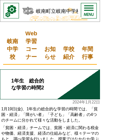
岐南町立岐南中学校
Web
岐南
学習
中学
コー
お知
学校
年間
校
ナー
らせ
紹介
行事
1年生 総合的
な学習の時間2
2024年1月22日
1
月
19
日
(
金
)
、1年生の総合的な学習の時間では、「貧
困・経済」「障がい者」「子ども」「高齢者」の
4
つ
のチームに分かれて様々な活動をしました。
「貧困・経済」チームでは、貧困・経済に関わる税金
や物価、経済支援、経済の仕組みなど、様々テーマの
もと、調べ学習を行いました。授業ではなかなか学ぶ