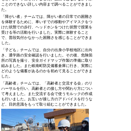
ことのできない詳しい内容まで調べることができまし
た。
「障がい者」チームでは、障がい者の日常での困難さ
を体験するために、車いすでの移動やアイマスクをつ
けた状態での歩行、ヘッドホンをつけた状態で授業を
受ける等の活動を行いました。実際に体験すること
で、普段気付かなかった困難さを感じることができま
した。
「子ども」チームでは、自分の出身小学校地区に出向
き、通学路の安全確認を行いました。その後、危険箇
所の写真を撮り、安全ガイドマップ作製の準備に取り
組みました。また岐南町防災備蓄倉庫に行き、実際に
どのような備蓄があるのかを初めて見ることができま
した。
「高齢者」チームでは、「高齢者と交流する会」のリ
ハーサルを行い、高齢者との接し方や関わり方につい
て考えました。また交流する会で使うモルックの作成
も行いました。お互いが接し方のアドバイスを行うな
ど、目的意識をもって取り組むことができました。