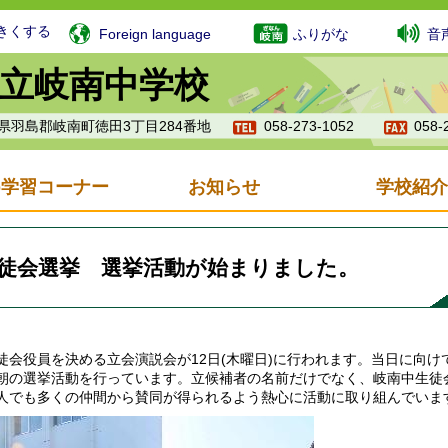
きくする
Foreign language
ふりがな
音
立岐南中学校
岐阜県羽島郡岐南町徳田3丁目284番地
058-273-1052
058-
b学習コーナー
お知らせ
学校紹介
徒会選挙 選挙活動が始まりました。
徒会役員を決める立会演説会が12日(木曜日)に行われます。当日に向
朝の選挙活動を行っています。立候補者の名前だけでなく、岐南中生徒
人でも多くの仲間から賛同が得られるよう熱心に活動に取り組んでいま