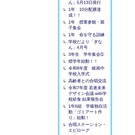
ん」5月13日発行
1年 10分配膳達
成！！
1年 授業参観・親
子集会
1年 命を守る訓練
学校だより「ぎな
ん」4月号
3年生 学年集会➀
燈学年始動！！
令和8年度 岐南中
学校入学式
高齢者との合唱交流
令和7年度 若者未来
デザイン会議 with学
校給食 結果報告会
1年6組 学級独自活
動「ゴミアート作
り」始動！
合唱ステーション・
エピローグ