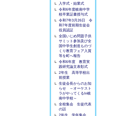
入学式・始業式
令和6年度岐南中学
校卒業証書授与式
令和7年3月26日 令
和7年度前期生徒会
役員認証
全国いじめ問題子供
サミット参加及び全
国中学生創造ものづ
くり教育フェア入賞
等を町へ報告
令和6年度 教育実
践研究論文表彰式
2年生 高等学校出
前授業
生徒会長からのお知
らせ ～オーケスト
ラがやってくるIn岐
南中学校～
全校集会 生徒代表
の話
2年生 学年集会