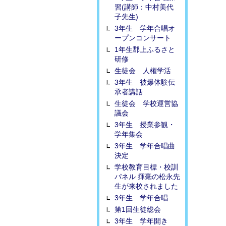
習(講師：中村美代
子先生)
3年生 学年合唱オ
ープンコンサート
1年生郡上ふるさと
研修
生徒会 人権学活
3年生 被爆体験伝
承者講話
生徒会 学校運営協
議会
3年生 授業参観・
学年集会
3年生 学年合唱曲
決定
学校教育目標・校訓
パネル 揮毫の松永先
生が来校されました
3年生 学年合唱
第1回生徒総会
3年生 学年開き