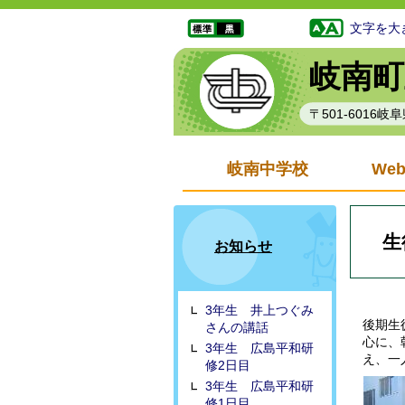
文字を大
岐南町
〒501-6016
岐南中学校
We
生
お知らせ
3年生 井上つぐみ
後期生
さんの講話
心に、
3年生 広島平和研
え、一
修2日目
3年生 広島平和研
修1日目