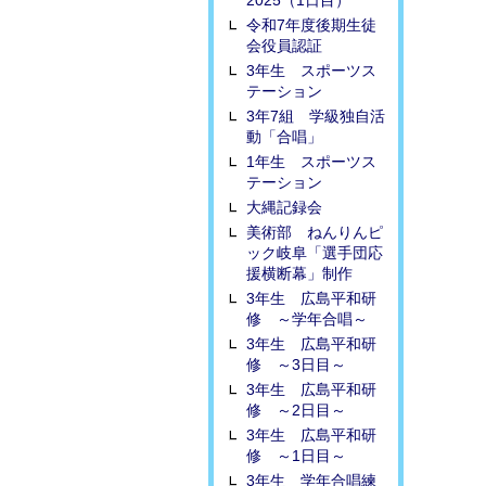
2025（1日目）
令和7年度後期生徒
会役員認証
3年生 スポーツス
テーション
3年7組 学級独自活
動「合唱」
1年生 スポーツス
テーション
大縄記録会
美術部 ねんりんピ
ック岐阜「選手団応
援横断幕」制作
3年生 広島平和研
修 ～学年合唱～
3年生 広島平和研
修 ～3日目～
3年生 広島平和研
修 ～2日目～
3年生 広島平和研
修 ～1日目～
3年生 学年合唱練