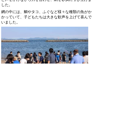
した。
網の中には、鯛やタコ、ふぐなど様々な種類の魚がか
かっていて、子どもたちは大きな歓声を上げて喜んで
いました。
ホームページでは個人情報に十分配慮しなが
ら、岐南中学校の教育活動の一端をお知らせ
しています。
詳しくは、毎月発行の学校だよりや学年だよ
りをご覧ください。
(c)copyright GIFU GINAN TOWN All rights