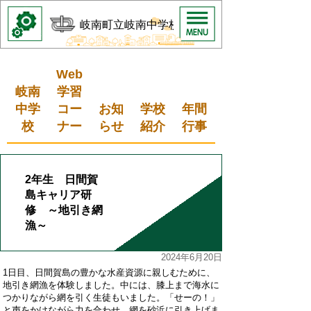
岐南町立岐南中学校
Web
岐南
学習
中学
コー
お知
学校
年間
校
ナー
らせ
紹介
行事
2年生 日間賀
島キャリア研
修 ～地引き網
漁～
2024年6月20日
1日目、日間賀島の豊かな水産資源に親しむために、
地引き網漁を体験しました。中には、膝上まで海水に
つかりながら網を引く生徒もいました。「せーの！」
と声をかけながら力を合わせ、網を砂浜に引き上げま