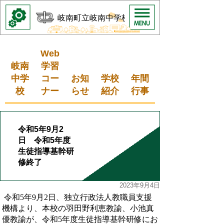
岐南町立岐南中学校
Web
岐南
学習
中学
コー
お知
学校
年間
校
ナー
らせ
紹介
行事
令和5年9月2
日 令和5年度
生徒指導基幹研
修終了
2023年9月4日
令和5年9月2日、独立行政法人教職員支援
機構より、本校の羽田野利恵教諭、小池真
優教諭が、令和5年度生徒指導基幹研修にお