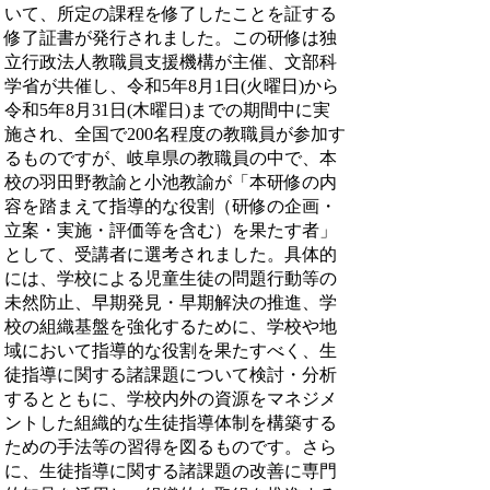
いて、所定の課程を修了したことを証する
修了証書が発行されました。この研修は独
立行政法人教職員支援機構が主催、文部科
学省が共催し、令和5年8月1日(火曜日)から
令和5年8月31日(木曜日)までの期間中に実
施され、全国で200名程度の教職員が参加す
るものですが、岐阜県の教職員の中で、本
校の羽田野教諭と小池教諭が「本研修の内
容を踏まえて指導的な役割（研修の企画・
立案・実施・評価等を含む）を果たす者」
として、受講者に選考されました。具体的
には、学校による児童生徒の問題行動等の
未然防止、早期発見・早期解決の推進、学
校の組織基盤を強化するために、学校や地
域において指導的な役割を果たすべく、生
徒指導に関する諸課題について検討・分析
するとともに、学校内外の資源をマネジメ
ントした組織的な生徒指導体制を構築する
ための手法等の習得を図るものです。さら
に、生徒指導に関する諸課題の改善に専門