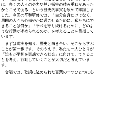
は、多くの人々の努力や尊い犠牲の積み重ねがあった
からこそである、という歴史的事実を改めて確認しま
した。今回の平和研修では、「自分自身だけでなく、
周囲の人々も心穏やかに過ごせるために、私たちにで
きることは何か」「平和を守り続けるために、どのよ
うな行動が求められるのか」を考えることを目指して
います。
まずは現実を知り、歴史と向き合い、そこから学ぶ
ことが第一歩です。そのうえで、私たち一人ひとりが
「誰もが平和を実感できる社会」に向けて、できるこ
とを考え、行動していくことが大切だと考えていま
す。
合唱では、歌詞に込められた言葉の一つひとつに心
を寄せ、「何もできないかもしれない」というもどか
しさと、「それでも何かしたい」という思いを重ねな
がら、心を込めて歌い上げていきます。3年生の思い
が詰まった合唱を通して、平和への願いを届けられる
よう、これからの合唱練習に取り組んでいきます。
ホームページでは個人情報に十分配慮しなが
ら、岐南中学校の教育活動の一端をお知らせ
しています。
詳しくは、毎月発行の学校だよりや学年だよ
りをご覧ください。