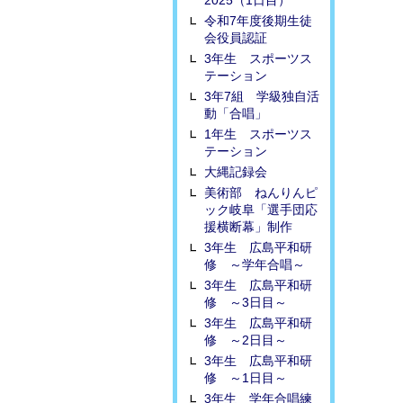
2025（1日目）
令和7年度後期生徒
会役員認証
3年生 スポーツス
テーション
3年7組 学級独自活
動「合唱」
1年生 スポーツス
テーション
大縄記録会
美術部 ねんりんピ
ック岐阜「選手団応
援横断幕」制作
3年生 広島平和研
修 ～学年合唱～
3年生 広島平和研
修 ～3日目～
3年生 広島平和研
修 ～2日目～
3年生 広島平和研
修 ～1日目～
3年生 学年合唱練