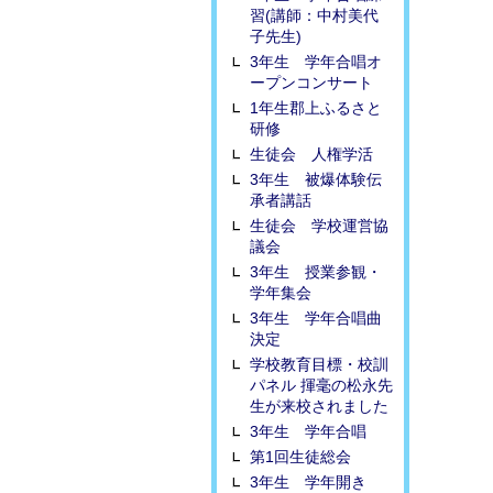
習(講師：中村美代
子先生)
3年生 学年合唱オ
ープンコンサート
1年生郡上ふるさと
研修
生徒会 人権学活
3年生 被爆体験伝
承者講話
生徒会 学校運営協
議会
3年生 授業参観・
学年集会
3年生 学年合唱曲
決定
学校教育目標・校訓
パネル 揮毫の松永先
生が来校されました
3年生 学年合唱
第1回生徒総会
3年生 学年開き