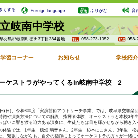
きくする
Foreign language
ふりがな
音
立岐南中学校
岐阜県羽島郡岐南町徳田3丁目284番地
058-273-1052
058-
b学習コーナー
お知らせ
学校紹介
ーケストラがやってくるIn岐南中学校 2
日(
日)、
令和6年度「実演芸術アウトリーチ事業」では、岐阜県交響楽
特徴や演奏方法についての解説、
指揮者体験、オーケストラと本校3年
っぱいに響き渡る迫力ある演奏に、生徒たちは目を輝かせながら聴き入
の体験では、1年生 穂畑 璃音さん、2年生 杉本にこさん、3年生 松
た。緊張しながらも、自分の指揮によってオーケストラの方々が一緒に