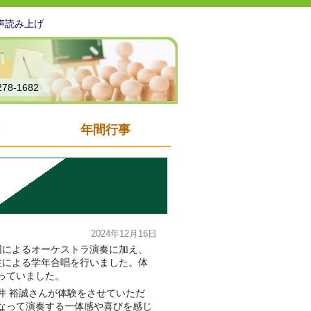
声読み上げ
278-1682
年間行事
2024年12月16日
団によるオーケストラ演奏に加え、
生による学年合唱を行いました。
体
っていました。
井 裕誠さんが体験をさせていただ
なって演奏する一体感や喜びを感じ