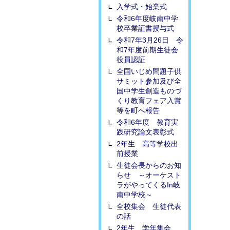
入学式・始業式
令和6年度岐南中学
校卒業証書授与式
令和7年3月26日 令
和7年度前期生徒会
役員認証
全国いじめ問題子供
サミット参加及び全
国中学生創造ものづ
くり教育フェア入賞
等を町へ報告
令和6年度 教育実
践研究論文表彰式
2年生 高等学校出
前授業
生徒会長からのお知
らせ ～オーケスト
ラがやってくるIn岐
南中学校～
全校集会 生徒代表
の話
2年生 学年集会