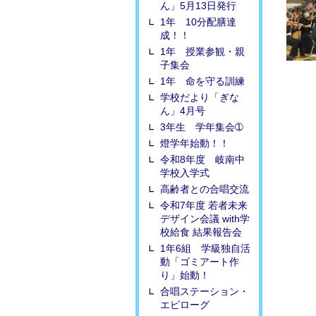
ん」5月13日発行
1年 10分配膳達
成！！
1年 授業参観・親
子集会
1年 命を守る訓練
学校だより「ぎな
ん」4月号
3年生 学年集会➀
燈学年始動！！
令和8年度 岐南中
学校入学式
高齢者との合唱交流
令和7年度 若者未来
デザイン会議 with学
校給食 結果報告会
1年6組 学級独自活
動「ゴミアート作
り」始動！
合唱ステーション・
エピローグ