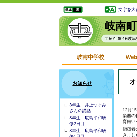
文字を大
岐南町
〒501-6016
岐南中学校
We
オ
お知らせ
3年生 井上つぐみ
12月15
さんの講話
楽器の
3年生 広島平和研
育館い
修2日目
指揮者
3年生 広島平和研
きまし
修1日目