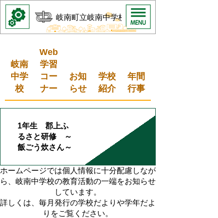
岐南町立岐南中学校
Web
岐南
学習
中学
コー
お知
学校
年間
校
ナー
らせ
紹介
行事
1年生 郡上ふ
るさと研修 ～
飯ごう炊さん～
ホームページでは個人情報に十分配慮しなが
ら、岐南中学校の教育活動の一端をお知らせ
しています。
詳しくは、毎月発行の学校だよりや学年だよ
りをご覧ください。