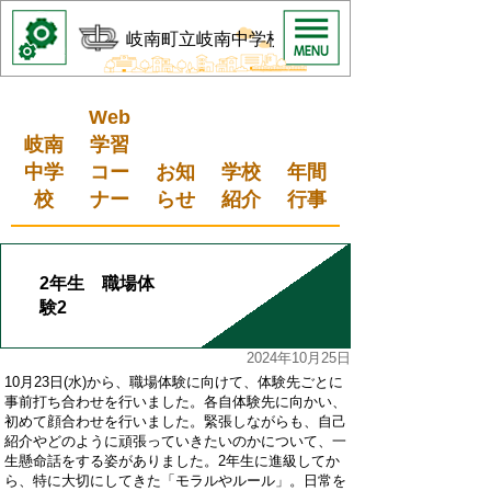
岐南町立岐南中学校
Web
岐南
学習
中学
コー
お知
学校
年間
校
ナー
らせ
紹介
行事
2年生 職場体
験2
2024年10月25日
10月23日(
水
)
から、職場体験に向けて、体験先ごとに
事前打ち合わせを行いました。各自体験先に向かい、
初めて顔合わせを行いました。緊張しながらも、自己
紹介やどのように頑張っていきたいのかについて、一
生懸命話をする姿がありました。
2
年生に進級してか
ら、特に大切にしてきた「モラルやルール」。日常を