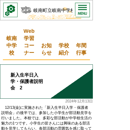
岐南町立岐南中学校
Web
岐南
学習
中学
コー
お知
学校
年間
校
ナー
らせ
紹介
行事
新入生半日入
学・保護者説明
会 2
2024年12月13日
12
/
13
(
金
)
に実施された「新入生半日入学・保護者
説明会」の後半では、参加した小学生が
部活動見学
を
行いました。本校では、多彩な部活動が中学校生活の
魅力の1つです。小学生の皆さんには興味のある部活
動を見学してもらい、各部活動の雰囲気を感じ取って