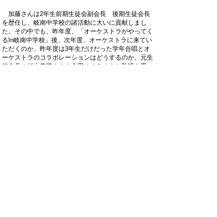
加藤さんは
2
年生前期生徒会副会長 後期生徒会長
を歴任し、岐南中学校の諸活動に大いに貢献しまし
た。その中でも、昨年度、「オーケストラがやってく
る
In
岐南中学校」後、次年度、オーケストラに来てい
ただくのか、昨年度は3年生だけだった学年合唱とオ
ーケストラのコラボレーションはどうするのか。元生
徒会長の杉山美瑛さんや金田ゆめみさんと熟議を重
ね、「来年度も引き続き行い、四本柱の
1
つである合
唱の質をさらに高めていきたい」という思いを私に伝
え、全校に放送で報告しました。それが、本年度の
Concerto Cantabile in Ginan
へとつながったのです。
これは、岐南中生の中でも、加藤さんにしかできなか
ったことです。そして、そんなふうに、いつも全校の
ために一生懸命努力できる加藤さん、その周りには、
いつも
3
年6組の「温」かい仲間がいてくれた。今の
岐南中を象徴する姿だと思っています。
校長 伊藤直輝
ホームページでは個人情報に十分配慮しなが
ら、岐南中学校の教育活動の一端をお知らせ
しています。
詳しくは、毎月発行の学校だよりや学年だよ