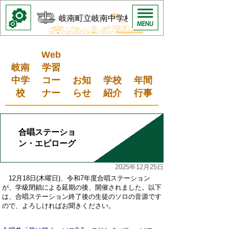
岐南町立岐南中学校
Web
岐南
学習
中学
コー
お知
学校
年間
校
ナー
らせ
紹介
行事
合唱ステーショ
ン・エピローグ
2025年12月25日
12
月
18
日(木曜日)、令和7年度合唱ステーション
が、学級閉鎖による延期の後、開催されました。以下
は、合唱ステーション終了後の生徒のソロの音源です
ので、よろしければお聞きください。