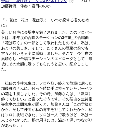
合唱曲「花は咲く」ソロ3-6へのリンク
ソロ：
加藤舞流 伴奏：岩田ののか
「♪
花は 花は 花は咲く いつか恋する君のため
に」
美しい歌声に会場中が魅了されました。このソロパー
トは、本年度の合唱ステーションの
3
年6組の合唱曲
「花は咲く」の一節として歌われたものです。私は、
あまりの美しさ、そして、たくさんの聴衆の前でも
堂々と歌いきる姿に感動しました。そこで、今年度の
素晴らしい合唱ステーションのエピローグとして、最
後にその余韻に浸ってもらおうと思い、紹介しまし
た。
担任の小林先生は、ソロを歌い終えて教室に戻った
加藤舞流さんに、歌った時に手に持っていたガーベラ
の花を手渡しました。その時、加藤さんは、「教室に
飾って欲しい」と言ったそうです。その理由を生徒指
導主事の土開先生が聞くと、加藤さんは「この学級だ
から、そして仲間が私の背中を押してくれたから、私
はソロに挑戦できた。ソロは一人で歌うけど、私は一
人じゃなかった。私の周りには、温かく深いつながり
があった。」