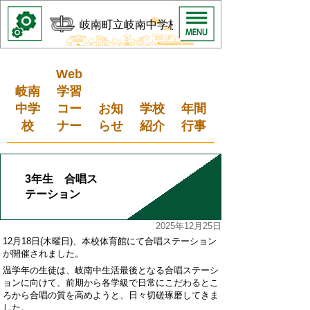
岐南町立岐南中学校
Web
岐南
学習
中学
コー
お知
学校
年間
校
ナー
らせ
紹介
行事
3年生 合唱ス
テーション
2025年12月25日
12
月18日(木曜日)、本校体育館にて合唱ステーション
が開催されました。
温学年の生徒は、岐南中生活最後となる合唱ステーシ
ョンに向けて、前期から各学級で日常にこだわるとこ
ろから合唱の質を高めようと、日々切磋琢磨してきま
した。