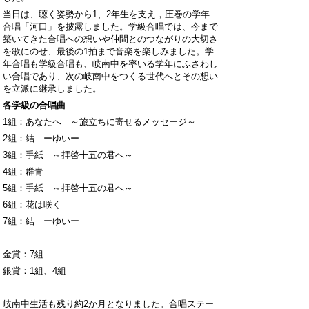
当日は、聴く姿勢から1、2年生を支え，圧巻の学年
合唱「河口」を披露しました。学級合唱では、今まで
築いてきた合唱への想いや仲間とのつながりの大切さ
を歌にのせ、最後の1拍まで音楽を楽しみました。学
年合唱も学級合唱も、岐南中を率いる学年にふさわし
い合唱であり、次の岐南中をつくる世代へとその想い
を立派に継承しました。
各学級の合唱曲
1組：あなたへ ～旅立ちに寄せるメッセージ～
2組：結 ーゆいー
3組：手紙 ～拝啓十五の君へ～
4組：群青
5組：手紙 ～拝啓十五の君へ～
6組：花は咲く
7組：結 ーゆいー
金賞：7組
銀賞：1組、4組
岐南中生活も残り約2か月となりました。合唱ステー