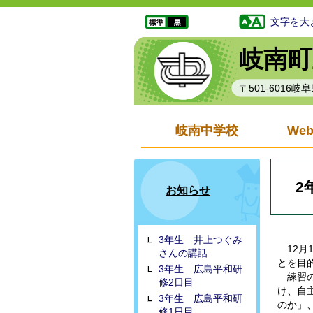
文字を大
岐南町
〒501-6016
岐南中学校
We
2
お知らせ
3年生 井上つぐみ
12月
さんの講話
とを目
3年生 広島平和研
練習の
修2日目
け、自
3年生 広島平和研
のか」
修1日目