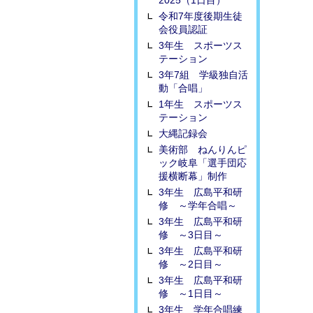
2025（1日目）
令和7年度後期生徒
会役員認証
3年生 スポーツス
テーション
3年7組 学級独自活
動「合唱」
1年生 スポーツス
テーション
大縄記録会
美術部 ねんりんピ
ック岐阜「選手団応
援横断幕」制作
3年生 広島平和研
修 ～学年合唱～
3年生 広島平和研
修 ～3日目～
3年生 広島平和研
修 ～2日目～
3年生 広島平和研
修 ～1日目～
3年生 学年合唱練