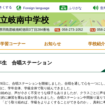
きくする
Foreign language
ふりがな
音
立岐南中学校
岐阜県羽島郡岐南町徳田3丁目284番地
058-273-1052
058-
b学習コーナー
お知らせ
学校紹介
年生 合唱ステーション
19日に、合唱ステーションを開催しました。合唱を通して心を一つにし
的に、学年全体、学級全体で取り組んできました。
始めは、声が小さく不安そうな様子もありましたが、クラスごとに声
主的に練習を重ねる姿が見られました。合唱ステーション中間振り返り
、「どう取り組めば、学級をよりよくすることができるのか」、真剣に