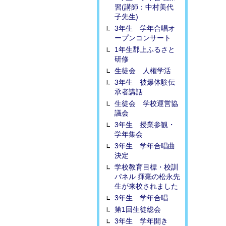
習(講師：中村美代
子先生)
3年生 学年合唱オ
ープンコンサート
1年生郡上ふるさと
研修
生徒会 人権学活
3年生 被爆体験伝
承者講話
生徒会 学校運営協
議会
3年生 授業参観・
学年集会
3年生 学年合唱曲
決定
学校教育目標・校訓
パネル 揮毫の松永先
生が来校されました
3年生 学年合唱
第1回生徒総会
3年生 学年開き