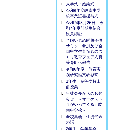
入学式・始業式
令和6年度岐南中学
校卒業証書授与式
令和7年3月26日 令
和7年度前期生徒会
役員認証
全国いじめ問題子供
サミット参加及び全
国中学生創造ものづ
くり教育フェア入賞
等を町へ報告
令和6年度 教育実
践研究論文表彰式
2年生 高等学校出
前授業
生徒会長からのお知
らせ ～オーケスト
ラがやってくるIn岐
南中学校～
全校集会 生徒代表
の話
2年生 学年集会