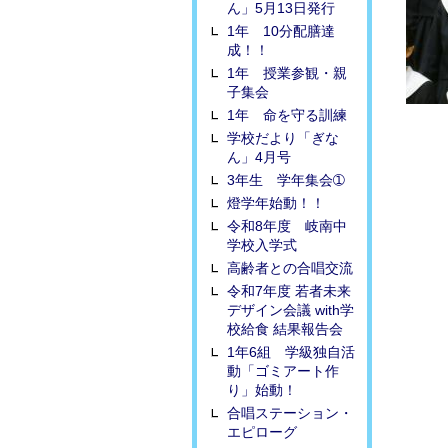
ん」5月13日発行
1年 10分配膳達
成！！
1年 授業参観・親
子集会
1年 命を守る訓練
学校だより「ぎな
ん」4月号
3年生 学年集会➀
燈学年始動！！
令和8年度 岐南中
学校入学式
高齢者との合唱交流
令和7年度 若者未来
デザイン会議 with学
校給食 結果報告会
1年6組 学級独自活
動「ゴミアート作
り」始動！
合唱ステーション・
エピローグ