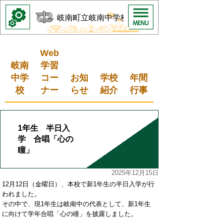
岐南町立岐南中学校
Web
岐南
学習
中学
コー
お知
学校
年間
校
ナー
らせ
紹介
行事
1年生 半日入
学 合唱「心の
瞳」
2025年12月15日
12月12日（金曜日）、本校で新1年生の半日入学が行
われました。
その中で、現1年生は岐南中の代表として、新1年生
に向けて学年合唱「心の瞳」を披露しました。