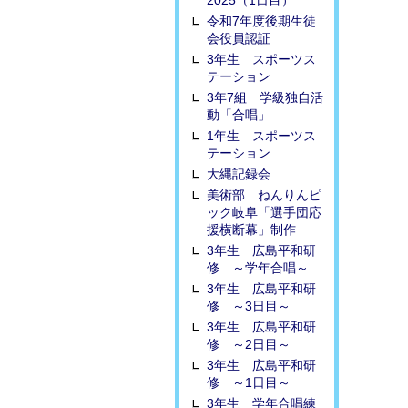
2025（1日目）
令和7年度後期生徒
会役員認証
3年生 スポーツス
テーション
3年7組 学級独自活
動「合唱」
1年生 スポーツス
テーション
大縄記録会
美術部 ねんりんピ
ック岐阜「選手団応
援横断幕」制作
3年生 広島平和研
修 ～学年合唱～
3年生 広島平和研
修 ～3日目～
3年生 広島平和研
修 ～2日目～
3年生 広島平和研
修 ～1日目～
3年生 学年合唱練