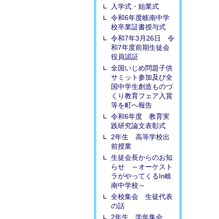
入学式・始業式
令和6年度岐南中学
校卒業証書授与式
令和7年3月26日 令
和7年度前期生徒会
役員認証
全国いじめ問題子供
サミット参加及び全
国中学生創造ものづ
くり教育フェア入賞
等を町へ報告
令和6年度 教育実
践研究論文表彰式
2年生 高等学校出
前授業
生徒会長からのお知
らせ ～オーケスト
ラがやってくるIn岐
南中学校～
全校集会 生徒代表
の話
2年生 学年集会