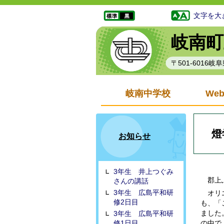
文字を大
岐南町
〒501-6016
岐南中学校
We
燈
お知らせ
3年生 井上つぐみ
郡上ふ
さんの講話
3年生 広島平和研
オリエ
修2日目
も、「
ました
3年生 広島平和研
修1日目
の中で