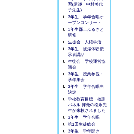
習(講師：中村美代
子先生)
3年生 学年合唱オ
ープンコンサート
1年生郡上ふるさと
研修
生徒会 人権学活
3年生 被爆体験伝
承者講話
生徒会 学校運営協
議会
3年生 授業参観・
学年集会
3年生 学年合唱曲
決定
学校教育目標・校訓
パネル 揮毫の松永先
生が来校されました
3年生 学年合唱
第1回生徒総会
3年生 学年開き