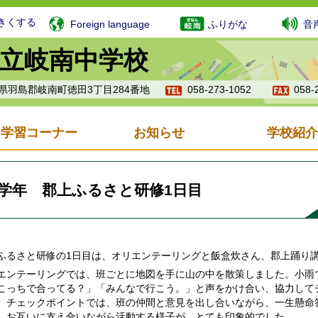
きくする
Foreign language
ふりがな
音
立岐南中学校
岐阜県羽島郡岐南町徳田3丁目284番地
058-273-1052
058-
b学習コーナー
お知らせ
学校紹介
学年 郡上ふるさと研修1日目
るさと研修の1日目は、オリエンテーリングと飯盒炊さん、郡上踊り
ンテーリングでは、班ごとに地図を手に山の中を散策しました。小雨
こっちで合ってる？」「みんなで行こう。」と声をかけ合い、協力して
。チェックポイントでは、班の仲間と意見を出し合いながら、一生懸命
、お互いに支え合いながら活動する様子が、とても印象的でした。