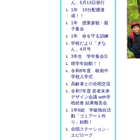
ん」5月13日発行
1年 10分配膳達
成！！
1年 授業参観・親
子集会
1年 命を守る訓練
学校だより「ぎな
ん」4月号
3年生 学年集会➀
燈学年始動！！
令和8年度 岐南中
学校入学式
高齢者との合唱交流
令和7年度 若者未来
デザイン会議 with学
校給食 結果報告会
1年6組 学級独自活
動「ゴミアート作
り」始動！
合唱ステーション・
エピローグ